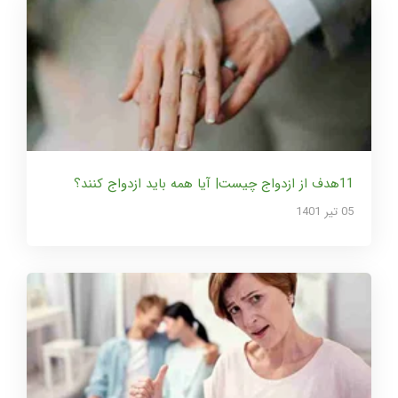
11هدف از ازدواج چیست| آیا همه باید ازدواج کنند؟
05 تير 1401