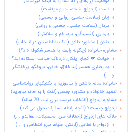
موفقیت (رازهایی که شما را به آینده میرساند)
تست (ازدواج، شخصیت و موفقیت)
زنان (سلامت جنسی، روانی و جسمی)
مردان (سلامت جنسی، جسمی و روانی)
بارداری (افسردگی، درد، غم و سلامتی)
طلاق | مشاوره طلاق (شک یا اطمینان در انتخاب)
مشاوره خانواده (چگونه رابطه با همسر شکوفه داد؟)
خیانت 💔 کجای پلکان دردناک خیانت ایستاده اید؟
بد رفتاری همسر (بداخلاق، خائن، دروغگو، پرخاشگر
و ...)
خانواده سالم داشتن را بیاموزیم با تکنیکهای روانشناسی
تنظیم خانواده و مشاوره جنسی (لذت را به خانه بیاورید)
مشاوره ازدواج (انتخاب درست برای لذت 70 ساله)
ازدواج چیست؟ (آنچه رابطه شما را متحول می کند)
ملاک های ازدواج (اختلاف سن، تحصیلات، عقایدو ...)
ازدواج با نظامی (ارتش، سپاه، نیرو انتظامی و ...)