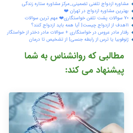
مشاوره ازدواج تلفنی تضمینی_مرکز مشاوره ستاره زندگی
بهترین مشاوره ازدواج در تهران ❤️
70 سوالات پشت تلفن خواستگاری❤️ مهم ترین سوالات
11هدف از ازدواج چیست| آیا همه باید ازدواج کنند؟
رفتار مادر عروس در خواستگاری + سوالات مادر دختر از خواستگار
ژنوفوبیا یا ترس از رابطه جنسی| از تشخیص تا درمان
مطالبی که روانشناس به شما
پیشنهاد می کند: