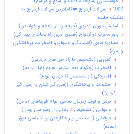
خواستگاری (سوالات، آداب و رسوم و مراسم)
1000 سوالات ازدواج ❤️کاملترین سوالات ازدواج به
تفکیک جلسه
آموزش دوران نامزدی (حرف، رفتار، رابطه و خوابیدن)
باور مخرب در ازدواج (همین امروز راه نجات را پیدا کن)
مشاوره فردی (افسردگی، وسواس، اضطراب، پرخاشگری
و غیره)
کمرویی (تشخیص تا راه حل های درمانی)
اضطراب (چگونه بعه استرس هایم پایان دادم)
افسردگی (از تشخیص تا درمان انواع)
خشونت و پرخاشگری (زمین گیر شدن یا زمین گیر
کردن؟)
ترس و فوبیا (درمان تمامی انواع فوبیاهای خاص)
وسواس ( تشخیص تا رهایی از وسواسی بودن)
دوقطبی (تشخیص و راهکارهای روانشناسی فوق
العاده)