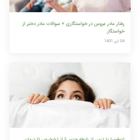
رفتار مادر عروس در خواستگاری + سوالات مادر دختر از
خواستگار
04 تير 1401
ژنوفوبیا یا ترس از رابطه جنسی| از تشخیص تا درمان