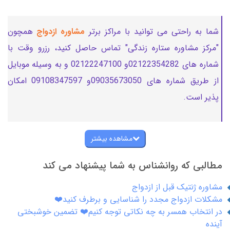
شما به راحتی می توانید با مراکز برتر
مشاوره ازدواج
همچون
"مرکز مشاوره ستاره زندگی" تماس حاصل کنید، رزرو وقت با
شماره های 02122354282و 02122247100 و به وسیله موبایل
از طریق شماره های 09035673050و 09108347597 امکان
پذیر است.
مشاهده بیشتر
مطالبی که روانشناس به شما پیشنهاد می کند
مشاوره ژنتیک قبل از ازدواج
مشکلات ازدواج مجدد را شناسایی و برطرف کنید❤️
در انتخاب همسر به چه نکاتی توجه کنیم❤️ تضمین خوشبختی
آینده