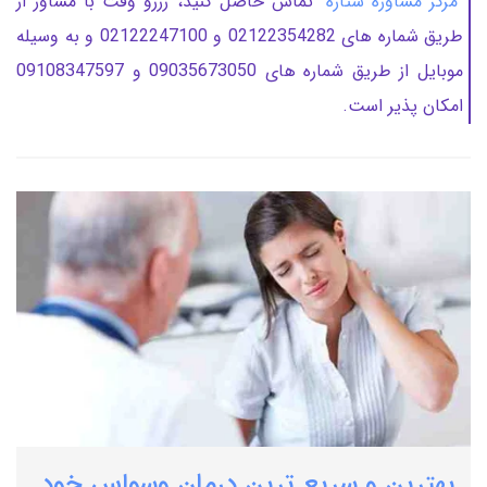
"
مرکز مشاوره ستاره
" تماس حاصل کنید، رزرو وقت با مشاور از
طریق شماره های 02122354282 و 02122247100 و به وسیله
موبایل از طریق شماره های 09035673050 و 09108347597
امکان پذیر است.
بهترین و سریع ترین درمان وسواس خود