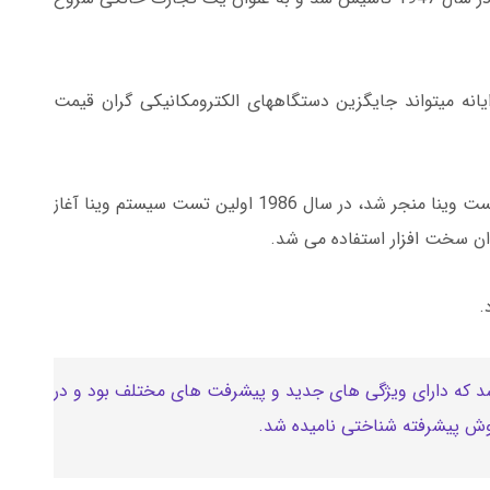
یانه می­تواند جایگزین دستگاه­های الکترومکانیکی گران قیمت
همین مسئله در اوایل دهه 1980 به ظهور سیستم تست وینا منجر شد، در سال 1986 اولین تست سیستم وینا آغاز
ان سخت­ افزار استفاده می­ شد.
د.
ازی شد که دارای ویژگی ­های جدید و پیشرفت­ های مختلف بود و در