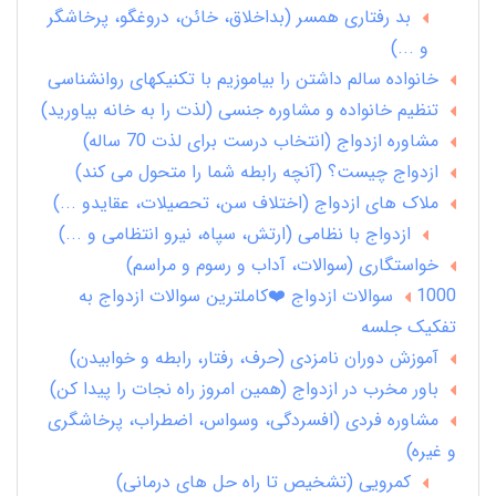
بد رفتاری همسر (بداخلاق، خائن، دروغگو، پرخاشگر
و ...)
خانواده سالم داشتن را بیاموزیم با تکنیکهای روانشناسی
تنظیم خانواده و مشاوره جنسی (لذت را به خانه بیاورید)
مشاوره ازدواج (انتخاب درست برای لذت 70 ساله)
ازدواج چیست؟ (آنچه رابطه شما را متحول می کند)
ملاک های ازدواج (اختلاف سن، تحصیلات، عقایدو ...)
ازدواج با نظامی (ارتش، سپاه، نیرو انتظامی و ...)
خواستگاری (سوالات، آداب و رسوم و مراسم)
1000 سوالات ازدواج ❤️کاملترین سوالات ازدواج به
تفکیک جلسه
آموزش دوران نامزدی (حرف، رفتار، رابطه و خوابیدن)
باور مخرب در ازدواج (همین امروز راه نجات را پیدا کن)
مشاوره فردی (افسردگی، وسواس، اضطراب، پرخاشگری
و غیره)
کمرویی (تشخیص تا راه حل های درمانی)