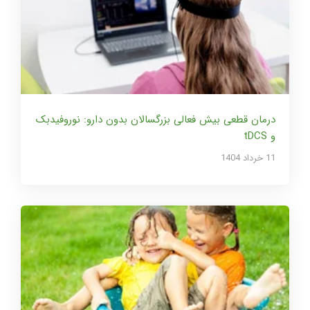
درمان قطعی بیش فعالی بزرگسالان بدون دارو: نوروفیدبک
و tDCS
11 خرداد 1404