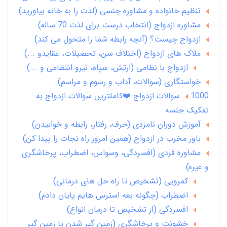
تنظیم خانواده و مشاوره جنسی (لذت را به خانه بیاورید)
مشاوره ازدواج (انتخاب درست برای لذت 70 ساله)
ازدواج چیست؟ (آنچه رابطه شما را متحول می کند)
ملاک های ازدواج (اختلاف سن، تحصیلات، عقایدو ...)
ازدواج با نظامی (ارتش، سپاه، نیرو انتظامی و ...)
خواستگاری (سوالات، آداب و رسوم و مراسم)
1000 سوالات ازدواج ❤️کاملترین سوالات ازدواج به
تفکیک جلسه
آموزش دوران نامزدی (حرف، رفتار، رابطه و خوابیدن)
باور مخرب در ازدواج (همین امروز راه نجات را پیدا کن)
مشاوره فردی (افسردگی، وسواس، اضطراب، پرخاشگری
و غیره)
کمرویی (تشخیص تا راه حل های درمانی)
اضطراب (چگونه بعه استرس هایم پایان دادم)
افسردگی (از تشخیص تا درمان انواع)
خشونت و پرخاشگری (زمین گیر شدن یا زمین گیر