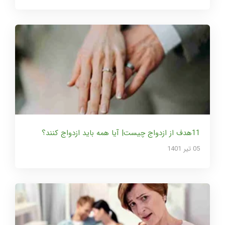
11هدف از ازدواج چیست| آیا همه باید ازدواج کنند؟
05 تير 1401