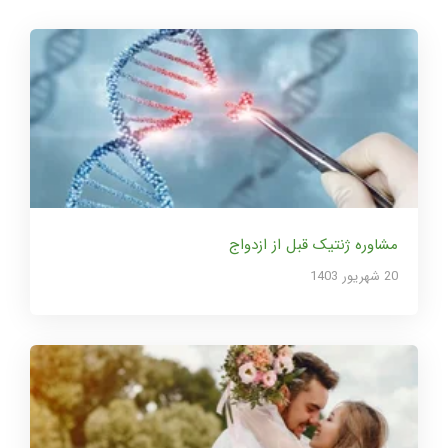
مشاوره ژنتیک قبل از ازدواج
20 شهریور 1403