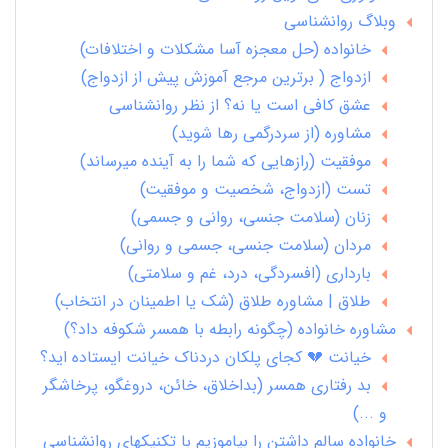
وبلاگ روانشناسی
خانواده (حل معجزه آسا مشکلات و اختلافات)
ازدواج ( برترین مرجع آموزش پیش از ازدواج)
عشق کافی است یا نه؟ از نظر روانشناسی
مشاوره (از سردرگمی رها شوید)
موفقیت (رازهایی که شما را به آینده میرساند)
تست (ازدواج، شخصیت و موفقیت)
زنان (سلامت جنسی، روانی و جسمی)
مردان (سلامت جنسی، جسمی و روانی)
بارداری (افسردگی، درد، غم و سلامتی)
طلاق | مشاوره طلاق (شک یا اطمینان در انتخاب)
مشاوره خانواده (چگونه رابطه با همسر شکوفه داد؟)
خیانت 💔 کجای پلکان دردناک خیانت ایستاده اید؟
بد رفتاری همسر (بداخلاق، خائن، دروغگو، پرخاشگر
و ...)
خانواده سالم داشتن را بیاموزیم با تکنیکهای روانشناسی