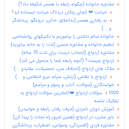
مشاوره خانواده (چگونه رابطه با همسر شکوفه داد؟)
خیانت 💔 کجای پلکان دردناک خیانت ایستاده اید؟
بد رفتاری همسر (بداخلاق، خائن، دروغگو، پرخاشگر
و ...)
خانواده سالم داشتن را بیاموزیم با تکنیکهای روانشناسی
تنظیم خانواده و مشاوره جنسی (لذت را به خانه بیاورید)
مشاوره ازدواج (انتخاب درست برای لذت 70 ساله)
ازدواج چیست؟ (آنچه رابطه شما را متحول می کند)
ملاک های ازدواج (اختلاف سن، تحصیلات، عقایدو ...)
ازدواج با نظامی (ارتش، سپاه، نیرو انتظامی و ...)
خواستگاری (سوالات، آداب و رسوم و مراسم)
1000 سوالات ازدواج ❤️کاملترین سوالات ازدواج به
تفکیک جلسه
آموزش دوران نامزدی (حرف، رفتار، رابطه و خوابیدن)
باور مخرب در ازدواج (همین امروز راه نجات را پیدا کن)
مشاوره فردی (افسردگی، وسواس، اضطراب، پرخاشگری