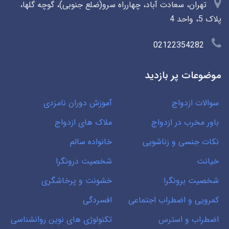
تهران، سعادت آباد، چهارراه سرو(ضلع جنوبی)، گوچه گلها،
پلاک 5، واحد 4
02122354282
موضوعات پر بازدید
سوالات ازدواج
آموزش دوران نامزدی
باور مخرب در ازدواج
ملاک های ازدواج
نکات جنسی و زناشویی
خانواده سالم
خیانت
شخصیت درونگرا
شخصیت برونگرا
خشونت و پرخاشگری
کمرویی و اضطراب اجتماعی
افسردگی
اضطراب و استرس
تکنولوژی های نوین روانشناسی