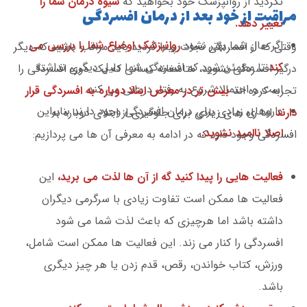
نکردید از روانپزشک خود بخواهید که
شیوه درمان شما را
مراقبت از خود بعد از درمان افسردگی
تغییر دهد.
اگر حال شما بهتر نشود
روانپزشک اوضاع شما را بررسی می
وقتی که از افسردگی نجات پیدا کردید باید مراقب باشید که دیگر
کند
تا مطمئن شود که افسردگی شما دلیل دیگری نداشته
درگیر افسردگی نشوید، متاسفانه کسانی که یک دوره افسردگی را
است و احتمالا شروع به رفتار درمانی می کند.
تجربه کرده اند
بیش تر در معرض ابتلا دوباره به افسردگی قرار
داروهای زیادی برای درمان افسردگی وجود دارند بنابراین
دارند
اما راه های زیادی برای جلوگیری از ابتلای دوباره به
اصلا ناامید نشوید.
افسردگی وجود دارد که در ادامه به معرفی آن ها می پردازیم:
فعالیت هایی را پیدا کنید گه از آن ها لذت می برید،
این
فعالیت ها ممکن است تفاوت زیادی با سرگرمی دیگران
داشته باشد اما هرچیزی که باعث لذت شما می شود
افسردگی را کنار می زند. این فعالیت ها ممکن است شامل،
ورزش، کتاب خواندن، رقص، قدم زدن یا هر چیز دیگری
باشد.