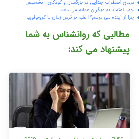
درمان اضطراب جدایی در بزرگسال و کودکان+ تشخیص
فوبیا اعتماد به دیگران عذابم می دهد
چرا از آینده می ترسم؟| غلبه بر ترس زمان یا کرونوفوبیا
مطالبی که روانشناس به شما
پیشنهاد می کند: