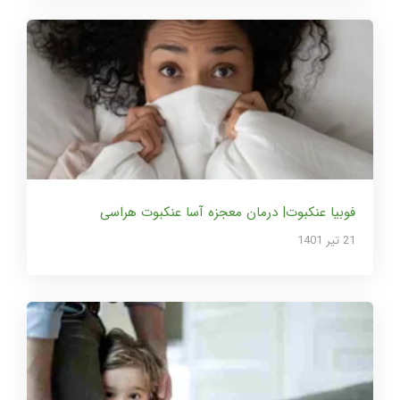
فوبیا عنکبوت| درمان معجزه آسا عنکبوت هراسی
21 تير 1401