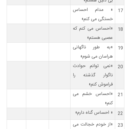
بی دلیل هستم»
« مدام احساس
17
خستگی می کنم»
«احساس می کنم که
18
عصبی هستم»
«به طور ناگهانی
19
هراسان می شوم»
«نمی توانم حوادث
20
ناگوار گذشته را
فراموش کنم»
«احساس خشم می
21
کنم»
« احساس گناه دارم»
22
«از خودم خجالت می
23