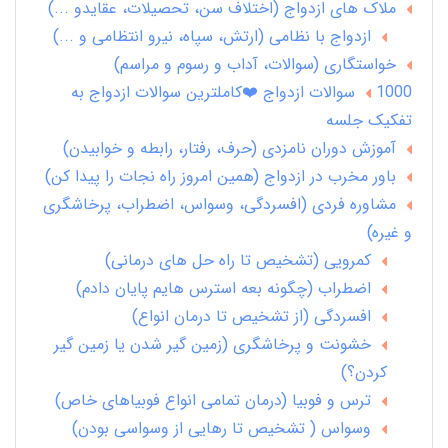
ملاک های ازدواج (اختلاف سن، تحصیلات، عقایدو ...)
ازدواج با نظامی (ارتش، سپاه، نیرو انتظامی و ...)
خواستگاری (سوالات، آداب و رسوم و مراسم)
1000 سوالات ازدواج ❤️کاملترین سوالات ازدواج به
تفکیک جلسه
آموزش دوران نامزدی (حرف، رفتار، رابطه و خوابیدن)
باور مخرب در ازدواج (همین امروز راه نجات را پیدا کن)
مشاوره فردی (افسردگی، وسواس، اضطراب، پرخاشگری
و غیره)
کمرویی (تشخیص تا راه حل های درمانی)
اضطراب (چگونه بعه استرس هایم پایان دادم)
افسردگی (از تشخیص تا درمان انواع)
خشونت و پرخاشگری (زمین گیر شدن یا زمین گیر
کردن؟)
ترس و فوبیا (درمان تمامی انواع فوبیاهای خاص)
وسواس ( تشخیص تا رهایی از وسواسی بودن)