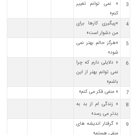
« نمی توانم تغییر
3
کنم»
«پیگیری کارها برای
4
من دشوار است»
«هرگز حالم بهتر نمی
5
شود»
« دلایلی دارم که چرا
6
نمی توانم بهتر از این
باشم»
« منفی فکر می کنم»
7
« زندگی ام از بد به
8
بدتر می رسد»
« گرفتار اندیشه های
9
منفی هستم»