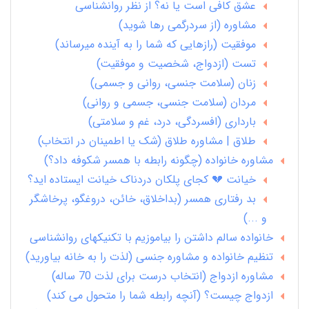
عشق کافی است یا نه؟ از نظر روانشناسی
مشاوره (از سردرگمی رها شوید)
موفقیت (رازهایی که شما را به آینده میرساند)
تست (ازدواج، شخصیت و موفقیت)
زنان (سلامت جنسی، روانی و جسمی)
مردان (سلامت جنسی، جسمی و روانی)
بارداری (افسردگی، درد، غم و سلامتی)
طلاق | مشاوره طلاق (شک یا اطمینان در انتخاب)
مشاوره خانواده (چگونه رابطه با همسر شکوفه داد؟)
خیانت 💔 کجای پلکان دردناک خیانت ایستاده اید؟
بد رفتاری همسر (بداخلاق، خائن، دروغگو، پرخاشگر
و ...)
خانواده سالم داشتن را بیاموزیم با تکنیکهای روانشناسی
تنظیم خانواده و مشاوره جنسی (لذت را به خانه بیاورید)
مشاوره ازدواج (انتخاب درست برای لذت 70 ساله)
ازدواج چیست؟ (آنچه رابطه شما را متحول می کند)