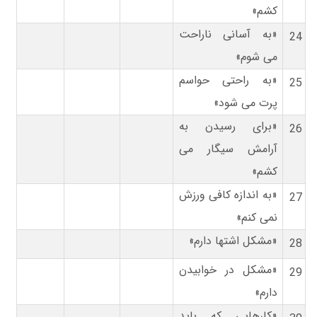
کشم»
«به آسانی ناراحت
24
می شوم»
«به راحتی حواسم
25
پرت می شود»
«برای رسیدن به
26
آرامش سیگار می
کشم»
«به اندازه کافی ورزش
27
نمی کنم»
«مشکل اشتها دارم»
28
«مشکل در خوابیدن
29
دارم»
«کارهایی که باید