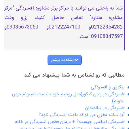
شما به راحتی می توانید با مراکز برتر مشاوره افسردگی "مرکز
مشاوره ستاره" تماس حاصل کنید، رزرو وقت
02122354282و 02122247100و 09035673050و
09108347597 است.
مشاهده بیشتر
مطالبی که روانشناس به شما پیشنهاد می کند
بیکاری و افسردگی
افسردگی در زمان کنکور(حال روحیم خوب نیست نمیتونم درس
بخونم)
افسردگی در سالمندان
آیا سکته مغزی می تواند باعث افسردگی شود؟
افسردگی اساسی چیست؟ + درمان قطعی افسردگی در خانه
افسردگی مالیخولیایی، نشانه ها، نحوه تشخیص و درمان