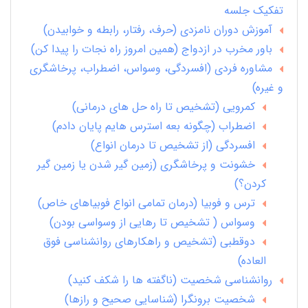
تفکیک جلسه
آموزش دوران نامزدی (حرف، رفتار، رابطه و خوابیدن)
باور مخرب در ازدواج (همین امروز راه نجات را پیدا کن)
مشاوره فردی (افسردگی، وسواس، اضطراب، پرخاشگری
و غیره)
کمرویی (تشخیص تا راه حل های درمانی)
اضطراب (چگونه بعه استرس هایم پایان دادم)
افسردگی (از تشخیص تا درمان انواع)
خشونت و پرخاشگری (زمین گیر شدن یا زمین گیر
کردن؟)
ترس و فوبیا (درمان تمامی انواع فوبیاهای خاص)
وسواس ( تشخیص تا رهایی از وسواسی بودن)
دوقطبی (تشخیص و راهکارهای روانشناسی فوق
العاده)
روانشناسی شخصیت (ناگفته ها را شکف کنید)
شخصیت برونگرا (شناسایی صحیح و رازها)