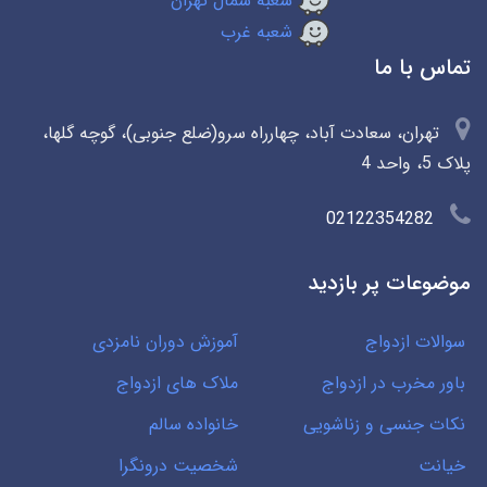
شعبه شمال تهران
شعبه غرب
تماس با ما
تهران، سعادت آباد، چهارراه سرو(ضلع جنوبی)، گوچه گلها،
پلاک 5، واحد 4
02122354282
موضوعات پر بازدید
سوالات ازدواج
آموزش دوران نامزدی
باور مخرب در ازدواج
ملاک های ازدواج
نکات جنسی و زناشویی
خانواده سالم
خیانت
شخصیت درونگرا