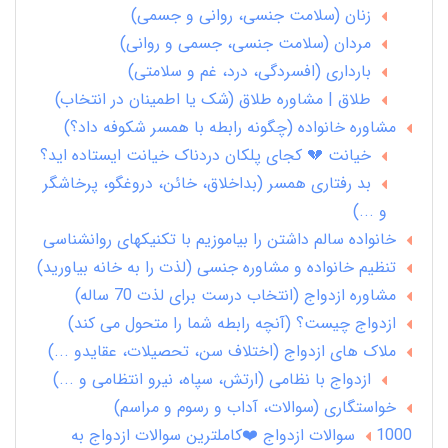
زنان (سلامت جنسی، روانی و جسمی)
مردان (سلامت جنسی، جسمی و روانی)
بارداری (افسردگی، درد، غم و سلامتی)
طلاق | مشاوره طلاق (شک یا اطمینان در انتخاب)
مشاوره خانواده (چگونه رابطه با همسر شکوفه داد؟)
خیانت 💔 کجای پلکان دردناک خیانت ایستاده اید؟
بد رفتاری همسر (بداخلاق، خائن، دروغگو، پرخاشگر
و ...)
خانواده سالم داشتن را بیاموزیم با تکنیکهای روانشناسی
تنظیم خانواده و مشاوره جنسی (لذت را به خانه بیاورید)
مشاوره ازدواج (انتخاب درست برای لذت 70 ساله)
ازدواج چیست؟ (آنچه رابطه شما را متحول می کند)
ملاک های ازدواج (اختلاف سن، تحصیلات، عقایدو ...)
ازدواج با نظامی (ارتش، سپاه، نیرو انتظامی و ...)
خواستگاری (سوالات، آداب و رسوم و مراسم)
1000 سوالات ازدواج ❤️کاملترین سوالات ازدواج به