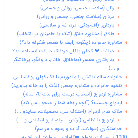
زنان (سلامت جنسی، روانی و جسمی)
مردان (سلامت جنسی، جسمی و روانی)
بارداری (افسردگی، درد، غم و سلامتی)
طلاق | مشاوره طلاق (شک یا اطمینان در انتخاب)
مشاوره خانواده (چگونه رابطه با همسر شکوفه داد؟)
خیانت 💔 کجای پلکان دردناک خیانت ایستاده اید؟
بد رفتاری همسر (بداخلاق، خائن، دروغگو، پرخاشگر
و ...)
خانواده سالم داشتن را بیاموزیم با تکنیکهای روانشناسی
تنظیم خانواده و مشاوره جنسی (لذت را به خانه بیاورید)
مشاوره ازدواج (انتخاب درست برای لذت 70 ساله)
ازدواج چیست؟ (آنچه رابطه شما را متحول می کند)
ملاک های ازدواج (اختلاف سن، تحصیلات، عقایدو ...)
ازدواج با نظامی (ارتش، سپاه، نیرو انتظامی و ...)
خواستگاری (سوالات، آداب و رسوم و مراسم)
1000 سوالات ازدواج ❤️کاملترین سوالات ازدواج به