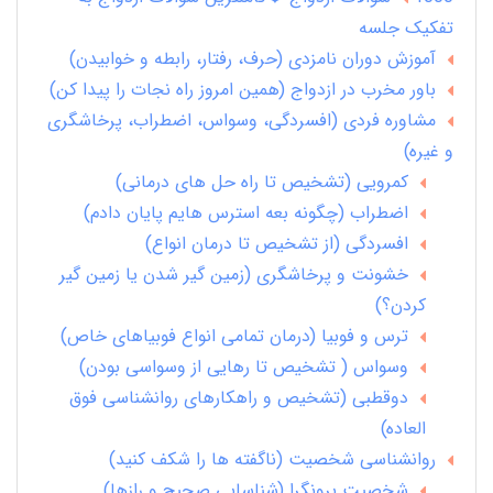
تفکیک جلسه
آموزش دوران نامزدی (حرف، رفتار، رابطه و خوابیدن)
باور مخرب در ازدواج (همین امروز راه نجات را پیدا کن)
مشاوره فردی (افسردگی، وسواس، اضطراب، پرخاشگری
و غیره)
کمرویی (تشخیص تا راه حل های درمانی)
اضطراب (چگونه بعه استرس هایم پایان دادم)
افسردگی (از تشخیص تا درمان انواع)
خشونت و پرخاشگری (زمین گیر شدن یا زمین گیر
کردن؟)
ترس و فوبیا (درمان تمامی انواع فوبیاهای خاص)
وسواس ( تشخیص تا رهایی از وسواسی بودن)
دوقطبی (تشخیص و راهکارهای روانشناسی فوق
العاده)
روانشناسی شخصیت (ناگفته ها را شکف کنید)
شخصیت برونگرا (شناسایی صحیح و رازها)