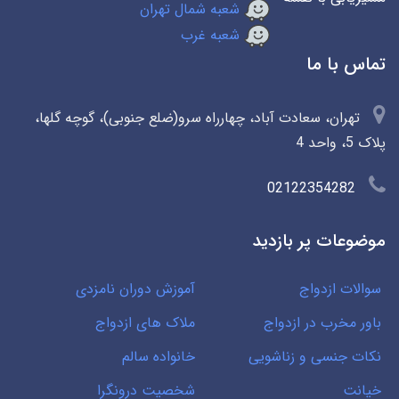
شعبه شمال تهران
شعبه غرب
تماس با ما
تهران، سعادت آباد، چهارراه سرو(ضلع جنوبی)، گوچه گلها،
پلاک 5، واحد 4
02122354282
موضوعات پر بازدید
سوالات ازدواج
آموزش دوران نامزدی
باور مخرب در ازدواج
ملاک های ازدواج
نکات جنسی و زناشویی
خانواده سالم
خیانت
شخصیت درونگرا