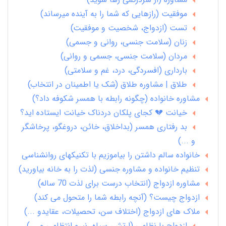
موفقیت (رازهایی که شما را به آینده میرساند)
تست (ازدواج، شخصیت و موفقیت)
زنان (سلامت جنسی، روانی و جسمی)
مردان (سلامت جنسی، جسمی و روانی)
بارداری (افسردگی، درد، غم و سلامتی)
طلاق | مشاوره طلاق (شک یا اطمینان در انتخاب)
مشاوره خانواده (چگونه رابطه با همسر شکوفه داد؟)
خیانت 💔 کجای پلکان دردناک خیانت ایستاده اید؟
بد رفتاری همسر (بداخلاق، خائن، دروغگو، پرخاشگر
و ...)
خانواده سالم داشتن را بیاموزیم با تکنیکهای روانشناسی
تنظیم خانواده و مشاوره جنسی (لذت را به خانه بیاورید)
مشاوره ازدواج (انتخاب درست برای لذت 70 ساله)
ازدواج چیست؟ (آنچه رابطه شما را متحول می کند)
ملاک های ازدواج (اختلاف سن، تحصیلات، عقایدو ...)
ازدواج با نظامی (ارتش، سپاه، نیرو انتظامی و ...)