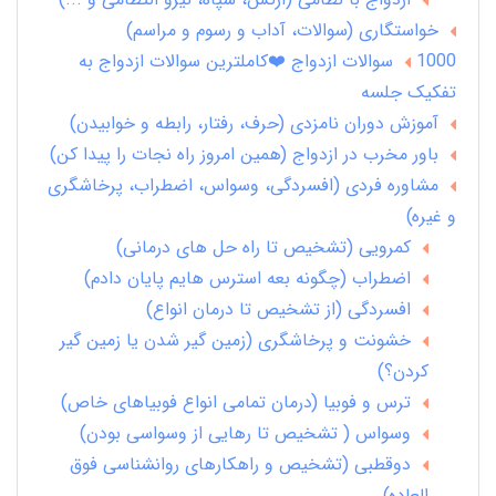
خواستگاری (سوالات، آداب و رسوم و مراسم)
1000 سوالات ازدواج ❤️کاملترین سوالات ازدواج به
تفکیک جلسه
آموزش دوران نامزدی (حرف، رفتار، رابطه و خوابیدن)
باور مخرب در ازدواج (همین امروز راه نجات را پیدا کن)
مشاوره فردی (افسردگی، وسواس، اضطراب، پرخاشگری
و غیره)
کمرویی (تشخیص تا راه حل های درمانی)
اضطراب (چگونه بعه استرس هایم پایان دادم)
افسردگی (از تشخیص تا درمان انواع)
خشونت و پرخاشگری (زمین گیر شدن یا زمین گیر
کردن؟)
ترس و فوبیا (درمان تمامی انواع فوبیاهای خاص)
وسواس ( تشخیص تا رهایی از وسواسی بودن)
دوقطبی (تشخیص و راهکارهای روانشناسی فوق
العاده)