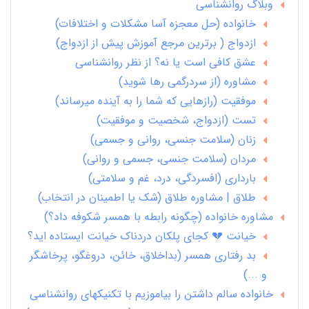
وبلاگ روانشناسی
خانواده (حل معجزه آسا مشکلات و اختلافات)
ازدواج ( برترین مرجع آموزش پیش از ازدواج)
عشق کافی است یا نه؟ از نظر روانشناسی
مشاوره (از سردرگمی رها شوید)
موفقیت (رازهایی که شما را به آینده میرساند)
تست (ازدواج، شخصیت و موفقیت)
زنان (سلامت جنسی، روانی و جسمی)
مردان (سلامت جنسی، جسمی و روانی)
بارداری (افسردگی، درد، غم و سلامتی)
طلاق | مشاوره طلاق (شک یا اطمینان در انتخاب)
مشاوره خانواده (چگونه رابطه با همسر شکوفه داد؟)
خیانت 💔 کجای پلکان دردناک خیانت ایستاده اید؟
بد رفتاری همسر (بداخلاق، خائن، دروغگو، پرخاشگر
و ...)
خانواده سالم داشتن را بیاموزیم با تکنیکهای روانشناسی