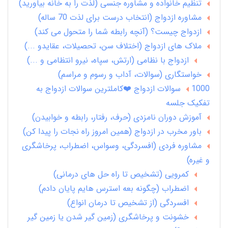
تنظیم خانواده و مشاوره جنسی (لذت را به خانه بیاورید)
مشاوره ازدواج (انتخاب درست برای لذت 70 ساله)
ازدواج چیست؟ (آنچه رابطه شما را متحول می کند)
ملاک های ازدواج (اختلاف سن، تحصیلات، عقایدو ...)
ازدواج با نظامی (ارتش، سپاه، نیرو انتظامی و ...)
خواستگاری (سوالات، آداب و رسوم و مراسم)
1000 سوالات ازدواج ❤️کاملترین سوالات ازدواج به
تفکیک جلسه
آموزش دوران نامزدی (حرف، رفتار، رابطه و خوابیدن)
باور مخرب در ازدواج (همین امروز راه نجات را پیدا کن)
مشاوره فردی (افسردگی، وسواس، اضطراب، پرخاشگری
و غیره)
کمرویی (تشخیص تا راه حل های درمانی)
اضطراب (چگونه بعه استرس هایم پایان دادم)
افسردگی (از تشخیص تا درمان انواع)
خشونت و پرخاشگری (زمین گیر شدن یا زمین گیر