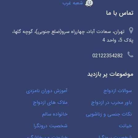
شعبه غرب
تماس با ما
تهران، سعادت آباد، چهارراه سرو(ضلع جنوبی)، گوچه گلها،
پلاک 5، واحد 4
02122354282
موضوعات پر بازدید
سوالات ازدواج
آموزش دوران نامزدی
باور مخرب در ازدواج
ملاک های ازدواج
نکات جنسی و زناشویی
خانواده سالم
خیانت
شخصیت درونگرا
شخصیت برونگرا
خشونت و پرخاشگری