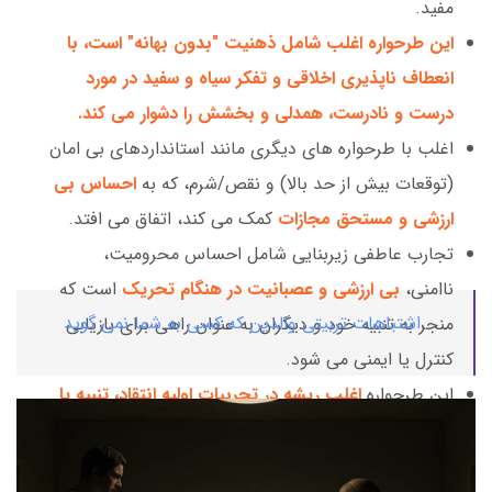
مفید.
این طرحواره اغلب شامل ذهنیت "بدون بهانه" است، با
انعطاف ناپذیری اخلاقی و تفکر سیاه و سفید در مورد
درست و نادرست، همدلی و بخشش را دشوار می کند.
اغلب با طرحواره های دیگری مانند استانداردهای بی امان
(توقعات بیش از حد بالا) و نقص/شرم، که به
احساس بی
ارزشی و مستحق مجازات
کمک می کند، اتفاق می افتد.
تجارب عاطفی زیربنایی شامل احساس محرومیت،
ناامنی،
بی ارزشی و عصبانیت در هنگام تحریک
است که
اشتباهات تربیتی والدین که کسی به شما نمی گوید
منجر به تنبیه خود و دیگران به عنوان راهی برای بازیابی
کنترل یا ایمنی می شود.
این طرحواره
اغلب ریشه در تجربیات اولیه انتقاد، تنبیه یا
بدرفتاری تند
دارد که به یک منتقد درونی تنبیهی و حالت
خشن "
والد تنبیهی
" در قالب طرحواره درمانی شکل می