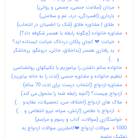
مردان (سلامت جنسی، جسمی و روانی)
بارداری (افسردگی، درد، غم و سلامتی)
طلاق | مشاوره طلاق (شک یا اطمینان در انتخاب)
مشاوره خانواده (چگونه رابطه با همسر شکوفه داد؟)
خیانت 💔 کجای پلکان دردناک خیانت ایستاده اید؟
بد رفتاری همسر (بداخلاق، خائن، دروغگو، پرخاشگر
و ...)
خانواده سالم داشتن را بیاموزیم با تکنیکهای روانشناسی
تنظیم خانواده و مشاوره جنسی (لذت را به خانه بیاورید)
مشاوره ازدواج (انتخاب درست برای لذت 70 ساله)
ازدواج چیست؟ (آنچه رابطه شما را متحول می کند)
ملاک های ازدواج (اختلاف سن، تحصیلات، عقایدو ...)
ازدواج با نظامی (ارتش، سپاه، نیرو انتظامی و ...)
خواستگاری (سوالات، آداب و رسوم و مراسم)
1000 سوالات ازدواج ❤️کاملترین سوالات ازدواج به
تفکیک جلسه