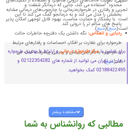
تنبیهی، تقویت حالت‌های درونی سالم‌تر، و استفاده از تکنیک‌های
محدود" استفاده می کند، جایی که درمانگر شفقت و
تجربی و رفتاری در طرحواره‌درمانی یا چارچوب‌های درمانی مشابه
بخشش را مدل می کند و به درمانجو کمک می کند تا این
است. با پشتکار و حمایت مناسب، بهبود قابل توجهی امکان پذیر
پاسخ های سالم تر را درونی کند.
است(
منبع
)(
منبع
).
ردیابی و انعکاس:
نگه داشتن یک دفترچه خاطرات حالت
طرحواره برای نظارت بر افکار، احساسات و رفتارهای مرتبط
برای تماس با
مرکز طرحواره درمانی
و ارتباط با بهترین طرحواره
با طرحواره به افزایش بینش و ردیابی پیشرفت کمک می
درمان در تهران می توانید از شماره های 02122354282 و
کند(
منبع
).
02188422495 کمک بخواهید.
مشاهده بیشتر
مطالبی که روانشناس به شما