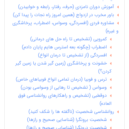
آموزش دوران نامزدی (حرف، رفتار، رابطه و خوابیدن)
باور مخرب در ازدواج (همین امروز راه نجات را پیدا کن)
مشاوره فردی (افسردگی، وسواس، اضطراب، پرخاشگری
و غیره)
کمرویی (تشخیص تا راه حل های درمانی)
اضطراب (چگونه بعه استرس هایم پایان دادم)
افسردگی (از تشخیص تا درمان انواع)
خشونت و پرخاشگری (زمین گیر شدن یا زمین گیر
کردن؟)
ترس و فوبیا (درمان تمامی انواع فوبیاهای خاص)
وسواس ( تشخیص تا رهایی از وسواسی بودن)
دوقطبی (تشخیص و راهکارهای روانشناسی فوق
العاده)
روانشناسی شخصیت (ناگفته ها را شکف کنید)
شخصیت برونگرا (شناسایی صحیح و رازها)
شخصیت درونگرا (شناسایی صحیح و رازها)