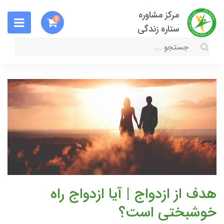
مرکز مشاوره
0
ستاره زندگی
هدف از ازدواج | آیا ازدواج راه
خوشبختی است؟