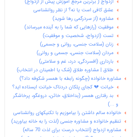
ازدواج ( برترین مرجع آموزش پیش از ازدواج)
عشق کافی است یا نه؟ از نظر روانشناسی
مشاوره (از سردرگمی رها شوید)
موفقیت (رازهایی که شما را به آینده میرساند)
تست (ازدواج، شخصیت و موفقیت)
زنان (سلامت جنسی، روانی و جسمی)
مردان (سلامت جنسی، جسمی و روانی)
بارداری (افسردگی، درد، غم و سلامتی)
طلاق | مشاوره طلاق (شک یا اطمینان در انتخاب)
مشاوره خانواده (چگونه رابطه با همسر شکوفه داد؟)
خیانت 💔 کجای پلکان دردناک خیانت ایستاده اید؟
بد رفتاری همسر (بداخلاق، خائن، دروغگو، پرخاشگر
و ...)
خانواده سالم داشتن را بیاموزیم با تکنیکهای روانشناسی
تنظیم خانواده و مشاوره جنسی (لذت را به خانه بیاورید)
مشاوره ازدواج (انتخاب درست برای لذت 70 ساله)