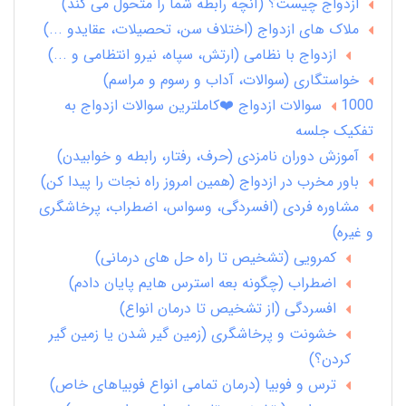
ازدواج چیست؟ (آنچه رابطه شما را متحول می کند)
ملاک های ازدواج (اختلاف سن، تحصیلات، عقایدو ...)
ازدواج با نظامی (ارتش، سپاه، نیرو انتظامی و ...)
خواستگاری (سوالات، آداب و رسوم و مراسم)
1000 سوالات ازدواج ❤️کاملترین سوالات ازدواج به
تفکیک جلسه
آموزش دوران نامزدی (حرف، رفتار، رابطه و خوابیدن)
باور مخرب در ازدواج (همین امروز راه نجات را پیدا کن)
مشاوره فردی (افسردگی، وسواس، اضطراب، پرخاشگری
و غیره)
کمرویی (تشخیص تا راه حل های درمانی)
اضطراب (چگونه بعه استرس هایم پایان دادم)
افسردگی (از تشخیص تا درمان انواع)
خشونت و پرخاشگری (زمین گیر شدن یا زمین گیر
کردن؟)
ترس و فوبیا (درمان تمامی انواع فوبیاهای خاص)