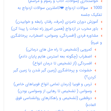
خواستگاری (سوالات، آداب و رسوم و مراسم)
1000 سوالات ازدواج ❤️کاملترین سوالات ازدواج به
تفکیک جلسه
آموزش دوران نامزدی (حرف، رفتار، رابطه و خوابیدن)
باور مخرب در ازدواج (همین امروز راه نجات را پیدا کن)
مشاوره فردی (افسردگی، وسواس، اضطراب، پرخاشگری
و غیره)
کمرویی (تشخیص تا راه حل های درمانی)
اضطراب (چگونه بعه استرس هایم پایان دادم)
افسردگی (از تشخیص تا درمان انواع)
خشونت و پرخاشگری (زمین گیر شدن یا زمین گیر
کردن؟)
ترس و فوبیا (درمان تمامی انواع فوبیاهای خاص)
وسواس ( تشخیص تا رهایی از وسواسی بودن)
دوقطبی (تشخیص و راهکارهای روانشناسی فوق
العاده)