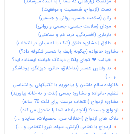
موفقیت (رازهایی که شما را به آینده میرساند)
تست (ازدواج، شخصیت و موفقیت)
زنان (سلامت جنسی، روانی و جسمی)
مردان (سلامت جنسی، جسمی و روانی)
بارداری (افسردگی، درد، غم و سلامتی)
طلاق | مشاوره طلاق (شک یا اطمینان در انتخاب)
مشاوره خانواده (چگونه رابطه با همسر شکوفه داد؟)
خیانت 💔 کجای پلکان دردناک خیانت ایستاده اید؟
بد رفتاری همسر (بداخلاق، خائن، دروغگو، پرخاشگر
و ...)
خانواده سالم داشتن را بیاموزیم با تکنیکهای روانشناسی
تنظیم خانواده و مشاوره جنسی (لذت را به خانه بیاورید)
مشاوره ازدواج (انتخاب درست برای لذت 70 ساله)
ازدواج چیست؟ (آنچه رابطه شما را متحول می کند)
ملاک های ازدواج (اختلاف سن، تحصیلات، عقایدو ...)
ازدواج با نظامی (ارتش، سپاه، نیرو انتظامی و ...)