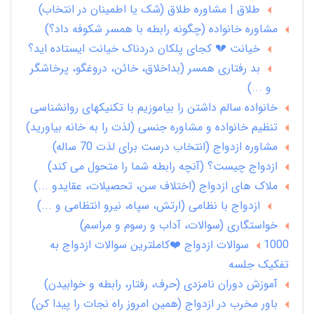
طلاق | مشاوره طلاق (شک یا اطمینان در انتخاب)
مشاوره خانواده (چگونه رابطه با همسر شکوفه داد؟)
خیانت 💔 کجای پلکان دردناک خیانت ایستاده اید؟
بد رفتاری همسر (بداخلاق، خائن، دروغگو، پرخاشگر
و ...)
خانواده سالم داشتن را بیاموزیم با تکنیکهای روانشناسی
تنظیم خانواده و مشاوره جنسی (لذت را به خانه بیاورید)
مشاوره ازدواج (انتخاب درست برای لذت 70 ساله)
ازدواج چیست؟ (آنچه رابطه شما را متحول می کند)
ملاک های ازدواج (اختلاف سن، تحصیلات، عقایدو ...)
ازدواج با نظامی (ارتش، سپاه، نیرو انتظامی و ...)
خواستگاری (سوالات، آداب و رسوم و مراسم)
1000 سوالات ازدواج ❤️کاملترین سوالات ازدواج به
تفکیک جلسه
آموزش دوران نامزدی (حرف، رفتار، رابطه و خوابیدن)
باور مخرب در ازدواج (همین امروز راه نجات را پیدا کن)