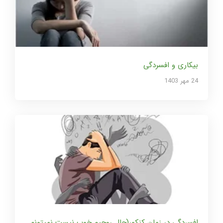
بیکاری و افسردگی
24 مهر 1403
افسردگی در زمان کنکور(حال روحیم خوب نیست نمیتونم