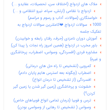
ملاک های ازدواج (اختلاف سن، تحصیلات، عقایدو ...)
ازدواج با نظامی (ارتش، سپاه، نیرو انتظامی و ...)
خواستگاری (سوالات، آداب و رسوم و مراسم)
1000 سوالات ازدواج ❤️کاملترین سوالات ازدواج به
تفکیک جلسه
آموزش دوران نامزدی (حرف، رفتار، رابطه و خوابیدن)
باور مخرب در ازدواج (همین امروز راه نجات را پیدا کن)
مشاوره فردی (افسردگی، وسواس، اضطراب، پرخاشگری
و غیره)
کمرویی (تشخیص تا راه حل های درمانی)
اضطراب (چگونه بعه استرس هایم پایان دادم)
افسردگی (از تشخیص تا درمان انواع)
خشونت و پرخاشگری (زمین گیر شدن یا زمین گیر
کردن؟)
ترس و فوبیا (درمان تمامی انواع فوبیاهای خاص)
وسواس ( تشخیص تا رهایی از وسواسی بودن)