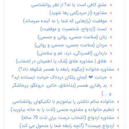
عشق کافی است یا نه؟ از نظر روانشناسی
مشاوره (از سردرگمی رها شوید)
موفقیت (رازهایی که شما را به آینده میرساند)
تست (ازدواج، شخصیت و موفقیت)
زنان (سلامت جنسی، روانی و جسمی)
مردان (سلامت جنسی، جسمی و روانی)
بارداری (افسردگی، درد، غم و سلامتی)
طلاق | مشاوره طلاق (شک یا اطمینان در انتخاب)
مشاوره خانواده (چگونه رابطه با همسر شکوفه داد؟)
خیانت 💔 کجای پلکان دردناک خیانت ایستاده اید؟
بد رفتاری همسر (بداخلاق، خائن، دروغگو، پرخاشگر
و ...)
خانواده سالم داشتن را بیاموزیم با تکنیکهای روانشناسی
تنظیم خانواده و مشاوره جنسی (لذت را به خانه بیاورید)
مشاوره ازدواج (انتخاب درست برای لذت 70 ساله)
ازدواج چیست؟ (آنچه رابطه شما را متحول می کند)