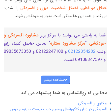
به عنوان مثال، الکل علائم بسیاری از بیماری های روانی مانند
اختلال دو قطبی، اختلال شخصیت مرزی و افسردگی
را تشدید
می کند و همه این ها ممکن است منجر به خودکشی شوند.
شما به راحتی می توانید با مراکز برتر
مشاوره افسردگی و
خودکشی
"
مرکز مشاوره ستاره
" تماس حاصل کنید، رزرو
وقت
02122354282
و 02122247100 و 09035673050
و 09108347597 است.
مشاهده بیشتر
مطالبی که روانشناس به شما پیشنهاد می کند
بیکاری و افسردگی
افسردگی در زمان کنکور(حال روحیم خوب نیست نمیتونم درس