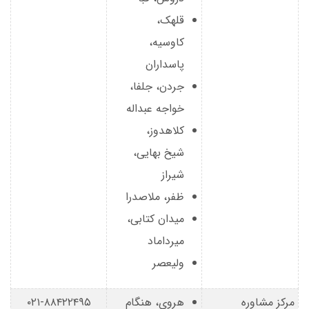
قلهک،
کاوسیه،
پاسداران
جردن، جلفا،
خواجه عبداله
کلاهدوز،
شیخ بهایی،
شیراز
ظفر، ملاصدرا
میدان کتابی،
میرداماد
ولیعصر
مرکز مشاوره
هروی، هنگام
۰۲۱-۸۸۴۲۲۴۹۵