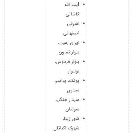
آیت الله
کاشانی
اشرفی
اصفهانی
ایران زمین،
بلوار تعاون
بلوار فردوس،
بولیوار
پونک، پیامبر،
ستاری
سردار جنگل،
سولقان
شهر زیبا،
شهرک اکباتان