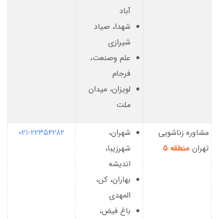
آباد
شهدا، صیاد
شیرازی
علم وصنعت،
فرجام
لویزان، میدان
ملت
مشاوره زناشویی
شهران،
۰۲۱-۲۲۳۵۴۲۸۲
تهران
منطقه ۵
شهرزیبا،
اندیشه
بهاران، کن،
المهدی
باغ فیض،