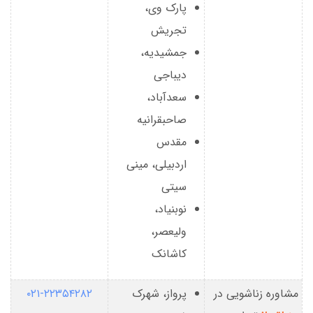
پارک وی،
تجریش
جمشیدیه،
دیباجی
سعدآباد،
صاحبقرانیه
مقدس
اردبیلی، مینی
سیتی
نوبنیاد،
ولیعصر،
کاشانک
مشاوره زناشویی در
پرواز، شهرک
۰۲۱-۲۲۳۵۴۲۸۲