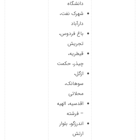
دانشگاه
شهرک نفت،
دارآباد
باغ فردوس،
تجریش
قیطریه،
چیذر، حکمت
ازگل،
سوهانک،
محلاتی
اقدسیه، الهیه
– فرشته
اندرزگو، بلوار
ارتش