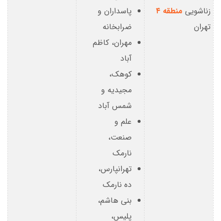
زناشویی
منطقه ۴
پاسداران و
تهران
ضرابخانه
مهران، کاظم
آباد
کوهک،
مجیدیه و
شمس آباد
علم و
صنعت،
نارمک
تهرانپارس،
ده نارمک
بنی هاشم،
پلیس،