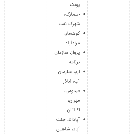
پونک
حصارک،
شهرک نفت
کوهسار،
مرادآباد
پرواز، سازمان
برنامه
ارم، سازمان
آب، اباذر
فردوس،
مهران،
اکباتان
آپادانا، جنت
آباد، شاهین