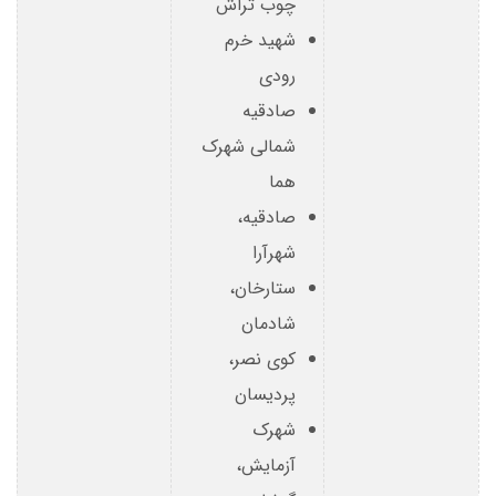
چوب تراش
شهید خرم
رودی
صادقیه
شمالی شهرک
هما
صادقیه،
شهرآرا
ستارخان،
شادمان
کوی نصر،
پردیسان
شهرک
آزمایش،