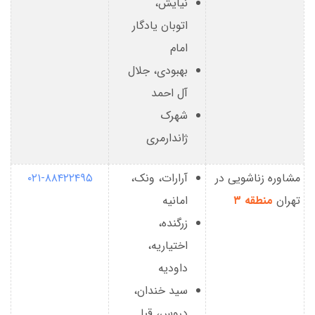
نیایش،
اتوبان یادگار
امام
بهبودی، جلال
آل احمد
شهرک
ژاندارمری
مشاوره زناشویی در
آرارات، ونک،
۰۲۱-۸۸۴۲۲۴۹۵
تهران
منطقه ۳
امانیه
زرگنده،
اختیاریه،
داودیه
سید خندان،
دروس، قبا