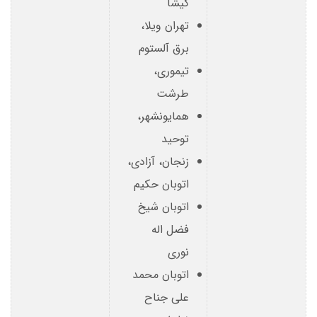
گیشا
تهران ویلا،
برق آلستوم
تیموری،
طرشت
همایونشهر،
توحید
زنجان، آزادی،
اتوبان حکیم
اتوبان شیخ
فضل اله
نوری
اتوبان محمد
علی جناح