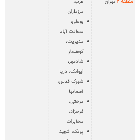
منطقه ۲
تهران
غرب،
مرزداران
بوعلی،
سعادت آباد
مدیریت،
کوهسار
شادمهر،
ایوانک، دریا
شهرک قدس،
آسمانها
درختی،
فرحزاد،
مخابرات
پونک، شهید