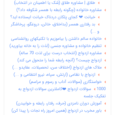
طلاق | مشاوره طلاق (شک یا اطمینان در انتخاب)
مشاوره خانواده (چگونه رابطه با همسر شکوفه داد؟)
خیانت 💔 کجای پلکان دردناک خیانت ایستاده اید؟
بد رفتاری همسر (بداخلاق، خائن، دروغگو، پرخاشگر
و ...)
خانواده سالم داشتن را بیاموزیم با تکنیکهای روانشناسی
تنظیم خانواده و مشاوره جنسی (لذت را به خانه بیاورید)
مشاوره ازدواج (انتخاب درست برای لذت 70 ساله)
ازدواج چیست؟ (آنچه رابطه شما را متحول می کند)
ملاک های ازدواج (اختلاف سن، تحصیلات، عقایدو ...)
ازدواج با نظامی (ارتش، سپاه، نیرو انتظامی و ...)
خواستگاری (سوالات، آداب و رسوم و مراسم)
1000 سوالات ازدواج ❤️کاملترین سوالات ازدواج به
تفکیک جلسه
آموزش دوران نامزدی (حرف، رفتار، رابطه و خوابیدن)
باور مخرب در ازدواج (همین امروز راه نجات را پیدا کن)