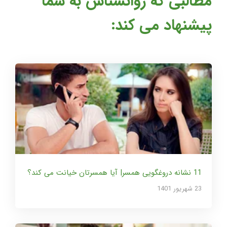
مطالبی که روانشناس به شما
پیشنهاد می کند:
11 نشانه دروغگویی همسر| آیا همسرتان خیانت می کند؟
23 شهریور 1401