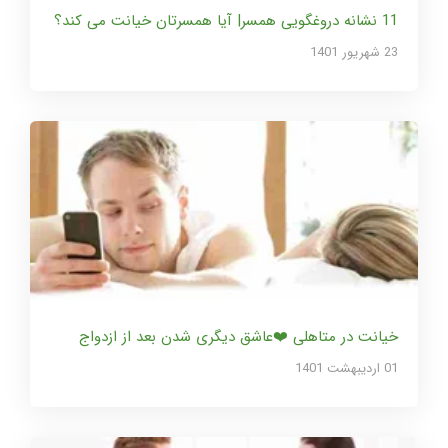
11 نشانه دروغگویی همسر| آیا همسرتان خیانت می کند؟
23 شهریور 1401
خیانت در متاهلی ❤️عاشق دیگری شدن بعد از ازدواج
01 ارديبهشت 1401