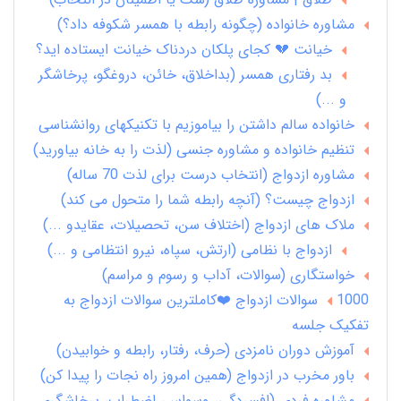
مشاوره خانواده (چگونه رابطه با همسر شکوفه داد؟)
خیانت 💔 کجای پلکان دردناک خیانت ایستاده اید؟
بد رفتاری همسر (بداخلاق، خائن، دروغگو، پرخاشگر
و ...)
خانواده سالم داشتن را بیاموزیم با تکنیکهای روانشناسی
تنظیم خانواده و مشاوره جنسی (لذت را به خانه بیاورید)
مشاوره ازدواج (انتخاب درست برای لذت 70 ساله)
ازدواج چیست؟ (آنچه رابطه شما را متحول می کند)
ملاک های ازدواج (اختلاف سن، تحصیلات، عقایدو ...)
ازدواج با نظامی (ارتش، سپاه، نیرو انتظامی و ...)
خواستگاری (سوالات، آداب و رسوم و مراسم)
1000 سوالات ازدواج ❤️کاملترین سوالات ازدواج به
تفکیک جلسه
آموزش دوران نامزدی (حرف، رفتار، رابطه و خوابیدن)
باور مخرب در ازدواج (همین امروز راه نجات را پیدا کن)
مشاوره فردی (افسردگی، وسواس، اضطراب، پرخاشگری