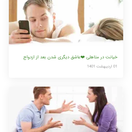
خیانت در متاهلی ❤️عاشق دیگری شدن بعد از ازدواج
01 ارديبهشت 1401