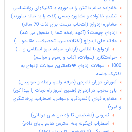
خانواده سالم داشتن را بیاموزیم با تکنیکهای روانشناسی
تنظیم خانواده و مشاوره جنسی (لذت را به خانه بیاورید)
مشاوره ازدواج (انتخاب درست برای لذت 70 ساله)
ازدواج چیست؟ (آنچه رابطه شما را متحول می کند)
ملاک های ازدواج (اختلاف سن، تحصیلات، عقایدو ...)
ازدواج با نظامی (ارتش، سپاه، نیرو انتظامی و ...)
خواستگاری (سوالات، آداب و رسوم و مراسم)
1000 سوالات ازدواج ❤️کاملترین سوالات ازدواج به
تفکیک جلسه
آموزش دوران نامزدی (حرف، رفتار، رابطه و خوابیدن)
باور مخرب در ازدواج (همین امروز راه نجات را پیدا کن)
مشاوره فردی (افسردگی، وسواس، اضطراب، پرخاشگری
و غیره)
کمرویی (تشخیص تا راه حل های درمانی)
اضطراب (چگونه بعه استرس هایم پایان دادم)
افسردگی (از تشخیص تا درمان انواع)