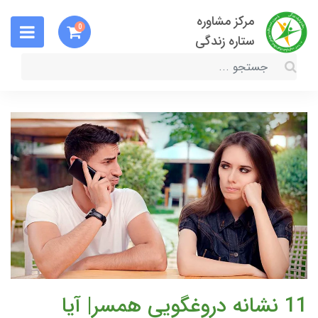
مرکز مشاوره
0
ستاره زندگی
11 نشانه دروغگویی همسر| آیا