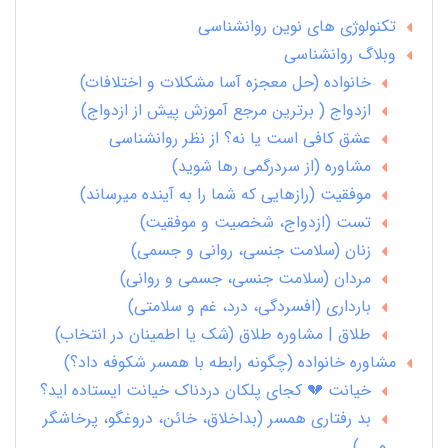
تکنولوژی های نوین روانشناسی
وبلاگ روانشناسی
خانواده (حل معجزه آسا مشکلات و اختلافات)
ازدواج ( برترین مرجع آموزش پیش از ازدواج)
عشق کافی است یا نه؟ از نظر روانشناسی
مشاوره (از سردرگمی رها شوید)
موفقیت (رازهایی که شما را به آینده میرساند)
تست (ازدواج، شخصیت و موفقیت)
زنان (سلامت جنسی، روانی و جسمی)
مردان (سلامت جنسی، جسمی و روانی)
بارداری (افسردگی، درد، غم و سلامتی)
طلاق | مشاوره طلاق (شک یا اطمینان در انتخاب)
مشاوره خانواده (چگونه رابطه با همسر شکوفه داد؟)
خیانت 💔 کجای پلکان دردناک خیانت ایستاده اید؟
بد رفتاری همسر (بداخلاق، خائن، دروغگو، پرخاشگر
و ...)