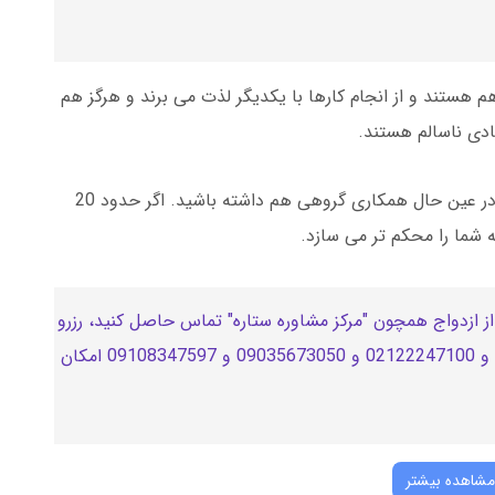
 هستند و از انجام کارها با یکدیگر لذت می برند و هرگز هم
ادی ناسالم هستند.
به یاد داشته باشید که هرگز فردیت را رها نکنید اما در عین حال همکاری گروهی هم داشته باشید. اگر حدود 20
 از ازدواج همچون "مرکز مشاوره ستاره" تماس حاصل کنید، رزرو
وقت با مشاور از طریق شماره های 02122354282 و 02122247100 و 09035673050 و 09108347597 امکان
مشاهده بیشتر