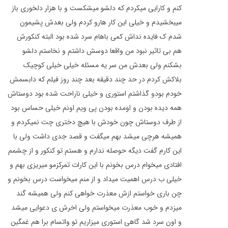
کنم و کارایی میکردم که دلشو میشکست و با هزار دلخوری باز
میبخشیدم و خیلی این کار هارو کردم ولی بعدش پشیمون
شدم ک فایده نداش کمی باهام سرد شده بود البته کنکورش
هم بی تاثیر نبود من واقعا دوسش داشتم و نخاستم دلشو
بشکنم ولی بعدش من سر یه مسئله خیلی خیلی کوچیک
بلاکش کردم در حد چند دقیقه بعد چند روز فیلم که دابسمش
خودم بودو گذاشتم استوری و خیلی ناراحت شده بود دوستاش
همه دیده بودن و اومده بودن پی ویم اونم خیلی حساس بود
از طرف دوستاش چون خودش با هیچ دختری چت نمیکردم و
همیشه هرچی میشد بهم میگفت و قصد جدی داشت ولی با
این کارم گفت دیگه حوصله ندارم و هستم تو کنکور و از چشمم
افتادی میخوام درس بخونم با این کارات تمرکزمو میریزی بهم و
خیلی ب درس اهمیت میداد و از منم میخواست درس بخونم و
چن باری خواستم ازش معذرت خواهی کنم ولی همیشه گند
میزدم و خوب معذرت میخواستم ولی اخرش ی دعوایی میشد
و اون سرد شد گاهی استوری میزاریم تو واتسام برا هم غمگین