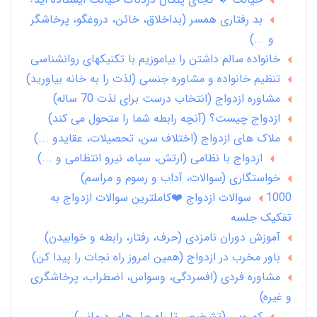
بد رفتاری همسر (بداخلاق، خائن، دروغگو، پرخاشگر
و ...)
خانواده سالم داشتن را بیاموزیم با تکنیکهای روانشناسی
تنظیم خانواده و مشاوره جنسی (لذت را به خانه بیاورید)
مشاوره ازدواج (انتخاب درست برای لذت 70 ساله)
ازدواج چیست؟ (آنچه رابطه شما را متحول می کند)
ملاک های ازدواج (اختلاف سن، تحصیلات، عقایدو ...)
ازدواج با نظامی (ارتش، سپاه، نیرو انتظامی و ...)
خواستگاری (سوالات، آداب و رسوم و مراسم)
1000 سوالات ازدواج ❤️کاملترین سوالات ازدواج به
تفکیک جلسه
آموزش دوران نامزدی (حرف، رفتار، رابطه و خوابیدن)
باور مخرب در ازدواج (همین امروز راه نجات را پیدا کن)
مشاوره فردی (افسردگی، وسواس، اضطراب، پرخاشگری
و غیره)
کمرویی (تشخیص تا راه حل های درمانی)