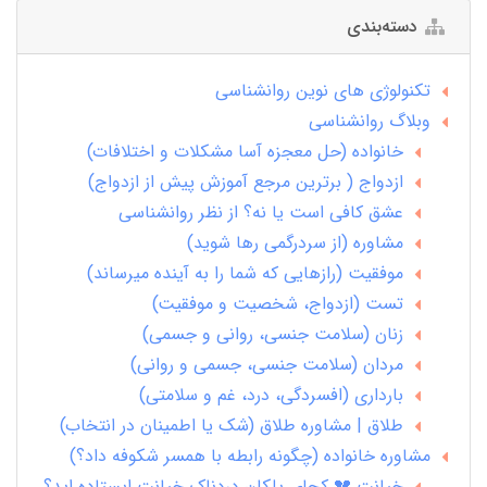
دسته‌بندی
تکنولوژی های نوین روانشناسی
وبلاگ روانشناسی
خانواده (حل معجزه آسا مشکلات و اختلافات)
ازدواج ( برترین مرجع آموزش پیش از ازدواج)
عشق کافی است یا نه؟ از نظر روانشناسی
مشاوره (از سردرگمی رها شوید)
موفقیت (رازهایی که شما را به آینده میرساند)
تست (ازدواج، شخصیت و موفقیت)
زنان (سلامت جنسی، روانی و جسمی)
مردان (سلامت جنسی، جسمی و روانی)
بارداری (افسردگی، درد، غم و سلامتی)
طلاق | مشاوره طلاق (شک یا اطمینان در انتخاب)
مشاوره خانواده (چگونه رابطه با همسر شکوفه داد؟)
خیانت 💔 کجای پلکان دردناک خیانت ایستاده اید؟