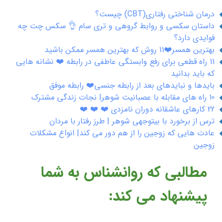
درمان شناختی رفتاری(CBT) چیست؟
داستان سکسی و روابط گروهی و تری سام 👌 سکس چت چه
فوایدی دارد؟
بهترین همسر❤️11 روش که بهترین همسر ممکن باشید
11 راه قطعی برای رفع وابستگی عاطفی در رابطه ❤️ نشانه هایی
که باید بدانید
بایدها و نبایدهای بعد از رابطه جنسی❤️ رابطه موفق
10 راه های مقابله با عصبانیت شوهر| نجات زندگی مشترک
22 کارهای عاشقانه دوران نامزدی ❤️ ❤️ ❤️
ترس از برخورد با بیتوجهی شوهر | طرز رفتار با مردان
عادت هایی که زوجین را از هم دور می کند| انواع مشکلات
زوجین
مطالبی که روانشناس به شما
پیشنهاد می کند: