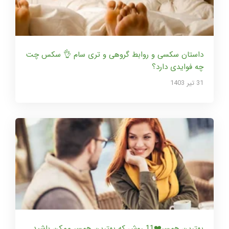
داستان سکسی و روابط گروهی و تری سام 👌 سکس چت
چه فوایدی دارد؟
31 تير 1403
بهترین همسر❤️11 روش که بهترین همسر ممکن باشید