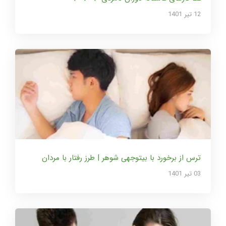
12 تير 1401
ترس از برخورد با بیتوجهی شوهر | طرز رفتار با مردان
03 تير 1401