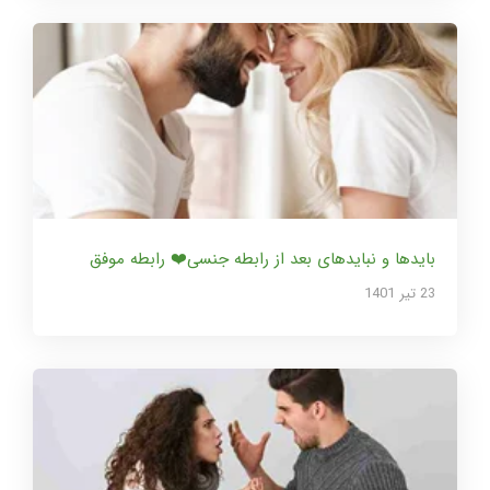
بایدها و نبایدهای بعد از رابطه جنسی❤️ رابطه موفق
23 تير 1401