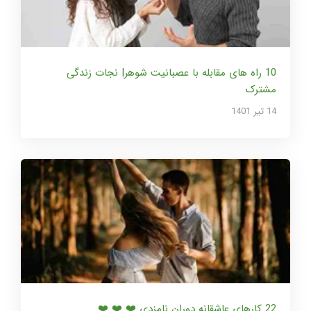
10 راه های مقابله با عصبانیت شوهر| نجات زندگی
مشترک
14 تير 1401
22 کارهای عاشقانه دوران نامزدی ❤️ ❤️ ❤️