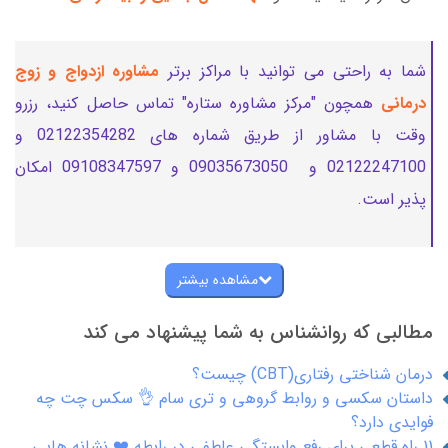
شما به راحتی می توانید با مراکز برتر
مشاوره ازدواج و زوج
درمانی
همچون "مرکز مشاوره ستاره" تماس حاصل کنید، رزرو
وقت با مشاور از طریق شماره های 02122354282 و
02122247100 و 09035673050 و 09108347597 امکان
پذیر است.
مشاهده بیشتر
مطالبی که روانشناس به شما پیشنهاد می کند
درمان شناختی رفتاری(CBT) چیست؟
داستان سکسی و روابط گروهی و تری سام 👌 سکس چت چه
فوایدی دارد؟
11 راه قطعی برای رفع وابستگی عاطفی در رابطه ❤️ نشانه هایی