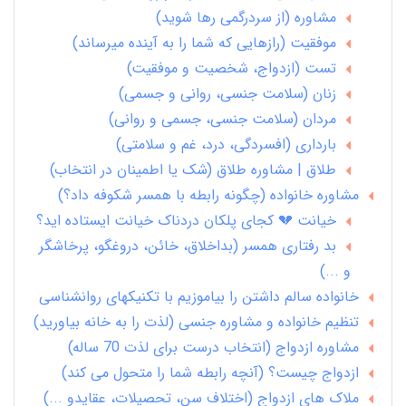
مشاوره (از سردرگمی رها شوید)
موفقیت (رازهایی که شما را به آینده میرساند)
تست (ازدواج، شخصیت و موفقیت)
زنان (سلامت جنسی، روانی و جسمی)
مردان (سلامت جنسی، جسمی و روانی)
بارداری (افسردگی، درد، غم و سلامتی)
طلاق | مشاوره طلاق (شک یا اطمینان در انتخاب)
مشاوره خانواده (چگونه رابطه با همسر شکوفه داد؟)
خیانت 💔 کجای پلکان دردناک خیانت ایستاده اید؟
بد رفتاری همسر (بداخلاق، خائن، دروغگو، پرخاشگر
و ...)
خانواده سالم داشتن را بیاموزیم با تکنیکهای روانشناسی
تنظیم خانواده و مشاوره جنسی (لذت را به خانه بیاورید)
مشاوره ازدواج (انتخاب درست برای لذت 70 ساله)
ازدواج چیست؟ (آنچه رابطه شما را متحول می کند)
ملاک های ازدواج (اختلاف سن، تحصیلات، عقایدو ...)