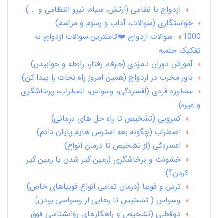
ازدواج با نظامی (ارتش، سپاه، نیرو انتظامی و ...)
خواستگاری (سوالات، آداب و رسوم و مراسم)
1000 سوالات ازدواج ❤️کاملترین سوالات ازدواج به
تفکیک جلسه
آموزش دوران نامزدی (حرف، رفتار، رابطه و خوابیدن)
باور مخرب در ازدواج (همین امروز راه نجات را پیدا کن)
مشاوره فردی (افسردگی، وسواس، اضطراب، پرخاشگری
و غیره)
کمرویی (تشخیص تا راه حل های درمانی)
اضطراب (چگونه بعه استرس هایم پایان دادم)
افسردگی (از تشخیص تا درمان انواع)
خشونت و پرخاشگری (زمین گیر شدن یا زمین گیر
کردن؟)
ترس و فوبیا (درمان تمامی انواع فوبیاهای خاص)
وسواس ( تشخیص تا رهایی از وسواسی بودن)
دوقطبی (تشخیص و راهکارهای روانشناسی فوق