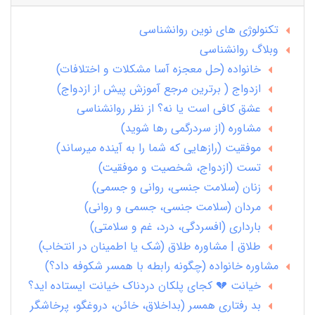
تکنولوژی های نوین روانشناسی
وبلاگ روانشناسی
خانواده (حل معجزه آسا مشکلات و اختلافات)
ازدواج ( برترین مرجع آموزش پیش از ازدواج)
عشق کافی است یا نه؟ از نظر روانشناسی
مشاوره (از سردرگمی رها شوید)
موفقیت (رازهایی که شما را به آینده میرساند)
تست (ازدواج، شخصیت و موفقیت)
زنان (سلامت جنسی، روانی و جسمی)
مردان (سلامت جنسی، جسمی و روانی)
بارداری (افسردگی، درد، غم و سلامتی)
طلاق | مشاوره طلاق (شک یا اطمینان در انتخاب)
مشاوره خانواده (چگونه رابطه با همسر شکوفه داد؟)
خیانت 💔 کجای پلکان دردناک خیانت ایستاده اید؟
بد رفتاری همسر (بداخلاق، خائن، دروغگو، پرخاشگر