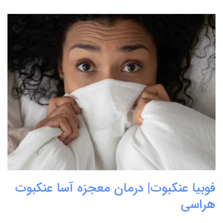
فوبیا عنکبوت| درمان معجزه آسا عنکبوت
هراسی