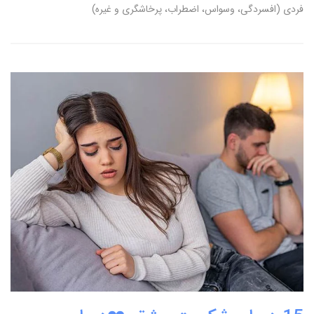
فردی (افسردگی، وسواس، اضطراب، پرخاشگری و غیره)