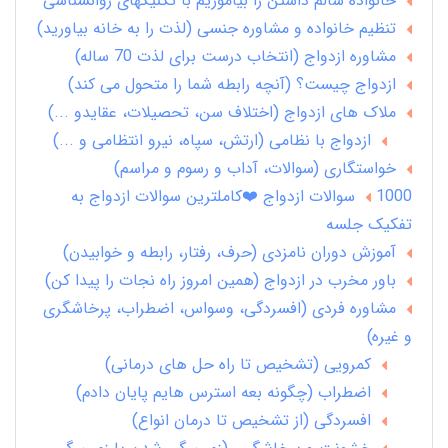
خانواده سالم داشتن را بیاموزیم با تکنیکهای روانشناسی
تنظیم خانواده و مشاوره جنسی (لذت را به خانه بیاورید)
مشاوره ازدواج (انتخاب درست برای لذت 70 ساله)
ازدواج چیست؟ (آنچه رابطه شما را متحول می کند)
ملاک های ازدواج (اختلاف سن، تحصیلات، عقایدو ...)
ازدواج با نظامی (ارتش، سپاه، نیرو انتظامی و ...)
خواستگاری (سوالات، آداب و رسوم و مراسم)
1000 سوالات ازدواج ❤️کاملترین سوالات ازدواج به
تفکیک جلسه
آموزش دوران نامزدی (حرف، رفتار، رابطه و خوابیدن)
باور مخرب در ازدواج (همین امروز راه نجات را پیدا کن)
مشاوره فردی (افسردگی، وسواس، اضطراب، پرخاشگری
و غیره)
کمرویی (تشخیص تا راه حل های درمانی)
اضطراب (چگونه بعه استرس هایم پایان دادم)
افسردگی (از تشخیص تا درمان انواع)