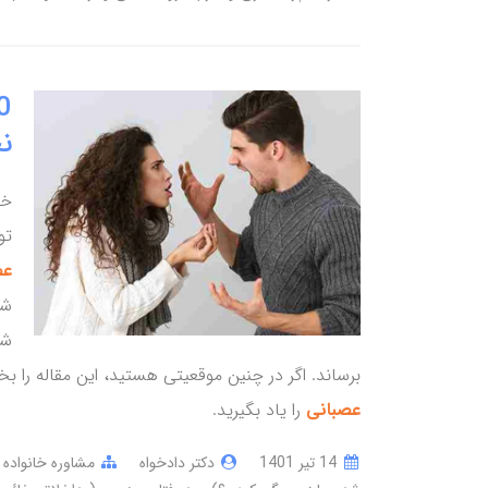
ن
خش
تو
عص
شو
شر
برساند. اگر در چنین موقعیتی هستید، این مقاله را بخ
عصبانی
را یاد بگیرید.
14 تير 1401
دکتر دادخواه
مشاوره خانواده 