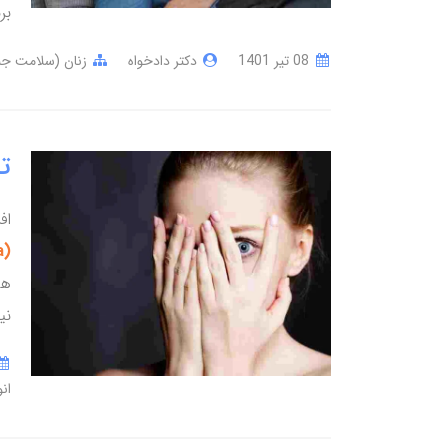
بر
08 تير 1401
دکتر دادخواه
زنان (سلامت ج
ت
اف
(megalophobia)
ها
نی
ان