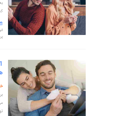
به
که
ان
پر
ه
خب
بر
می
تو