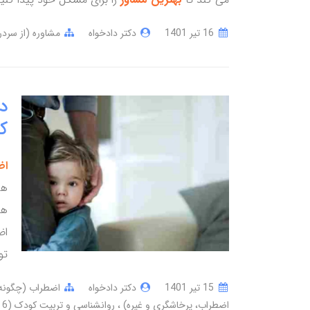
16 تير 1401
دکتر دادخواه
مشاوره (از سرد
د
ک
اض
ها
هر
اض
تو
15 تير 1401
دکتر دادخواه
اضطراب (چگونه 
اضطراب، پرخاشگری و غیره)
روانشناسی و تربیت کودک (6 ماهگی تا 16 سالگی)