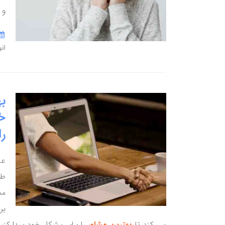
و 
ان
به
خ
را
عا
طر
مس
بر
می کند تا
بهترین مشاور
را برای مشکل خود پیدا کنید