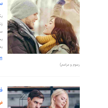
س
یک
زن
سو
بخ
به
رسوم و مراسم)
فو
فوب