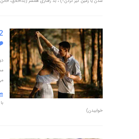
شدن یا زمین گیر کردن؟)
بد رفتاری همسر (بداخلاق، خائن، 
️
دو
مش
می
با
خوابیدن)