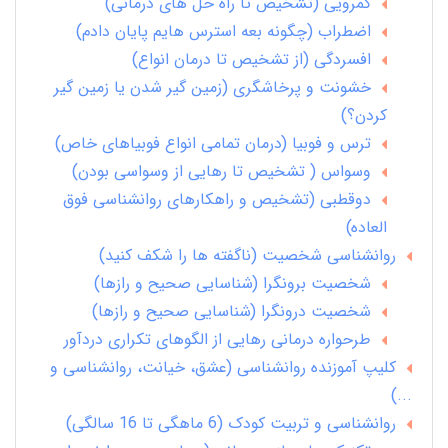
کمرویی (تشخیص تا راه حل های درمانی)
اضطراب (چگونه بعه استرس هایم پایان دادم)
افسردگی (از تشخیص تا درمان انواع)
خشونت و پرخاشگری (زمین گیر شدن یا زمین گیر
کردن؟)
ترس و فوبیا (درمان تمامی انواع فوبیاهای خاص)
وسواس ( تشخیص تا رهایی از وسواسی بودن)
دوقطبی (تشخیص و راهکارهای روانشناسی فوق
العاده)
روانشناسی شخصیت (ناگفته ها را شکف کنید)
شخصیت برونگرا (شناسایی صحیح و رازها)
شخصیت درونگرا (شناسایی صحیح و رازها)
طرحواره درمانی رهایی از الگوهای تکراری دردآور
کلیپ آموزنده روانشناسی (عشق، خیانت، روانشناسی و
...)
روانشناسی و تربیت کودک (6 ماهگی تا 16 سالگی)