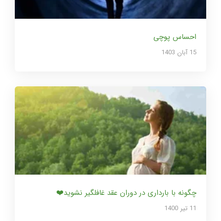
احساس پوچی
15 آبان 1403
چگونه با بارداری در دوران عقد غافلگیر نشوید❤️
11 تير 1400