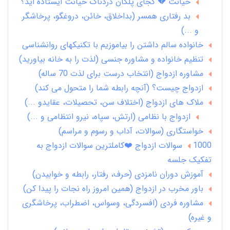
خیانت 💔 کجای پلکان دردناک خیانت ایستاده اید؟
بد رفتاری همسر (بداخلاق، خائن، دروغگو، پرخاشگر
و ...)
خانواده سالم داشتن را بیاموزیم با تکنیکهای روانشناسی
تنظیم خانواده و مشاوره جنسی (لذت را به خانه بیاورید)
مشاوره ازدواج (انتخاب درست برای لذت 70 ساله)
ازدواج چیست؟ (آنچه رابطه شما را متحول می کند)
ملاک های ازدواج (اختلاف سن، تحصیلات، عقایدو ...)
ازدواج با نظامی (ارتش، سپاه، نیرو انتظامی و ...)
خواستگاری (سوالات، آداب و رسوم و مراسم)
1000 سوالات ازدواج ❤️کاملترین سوالات ازدواج به
تفکیک جلسه
آموزش دوران نامزدی (حرف، رفتار، رابطه و خوابیدن)
باور مخرب در ازدواج (همین امروز راه نجات را پیدا کن)
مشاوره فردی (افسردگی، وسواس، اضطراب، پرخاشگری
و غیره)