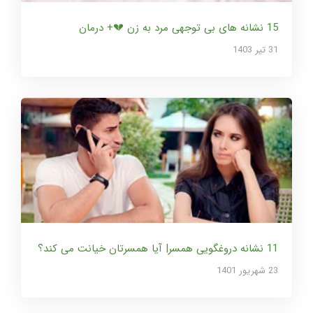
15 نشانه های بی توجهی مرد به زن 💔+ درمان
31 تير 1403
11 نشانه دروغگویی همسر| آیا همسرتان خیانت می کند؟
23 شهریور 1401