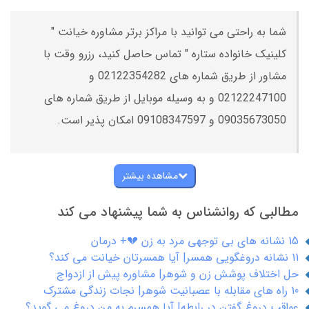
شما به راحتی می توانید با مراکز برتر مشاوره خیانت "
کلینیک خانواده ستاره " تماس حاصل کنید، رزرو وقت با
مشاور از طریق شماره های 02122354282 و
02122247100 و به وسیله موبایل از طریق شماره های
09035673050 و 09108347597 امکان پذیر است.
مشاهده بیشتر
مطالبی که روانشناس به شما پیشنهاد می کند
15 نشانه های بی توجهی مرد به زن 💔+ درمان
11 نشانه دروغگویی همسر| آیا همسرتان خیانت می کند؟
حل اختلاف پوشش زن و شوهر| مشاوره پیش از ازدواج
10 راه های مقابله با عصبانیت شوهر| نجات زندگی مشترک
عواقب دروغ گفتن در رابطه| آیا همسرم به من دروغ می گوید؟