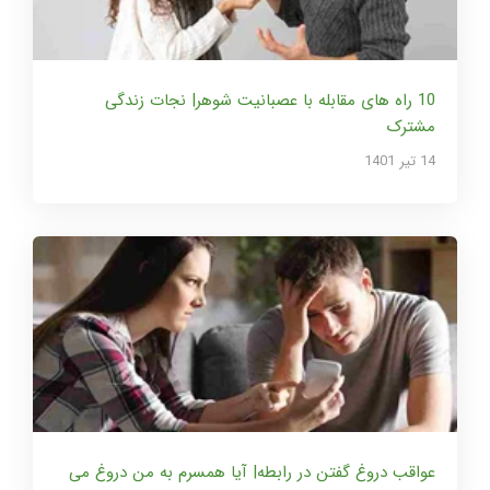
10 راه های مقابله با عصبانیت شوهر| نجات زندگی
مشترک
14 تير 1401
عواقب دروغ گفتن در رابطه| آیا همسرم به من دروغ می