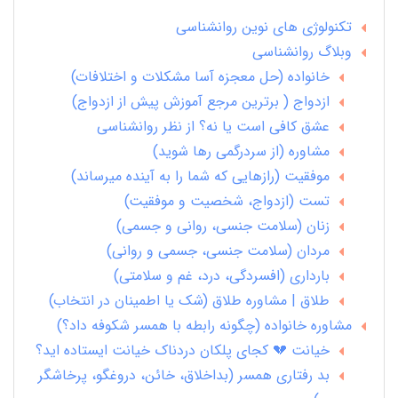
تکنولوژی های نوین روانشناسی
وبلاگ روانشناسی
خانواده (حل معجزه آسا مشکلات و اختلافات)
ازدواج ( برترین مرجع آموزش پیش از ازدواج)
عشق کافی است یا نه؟ از نظر روانشناسی
مشاوره (از سردرگمی رها شوید)
موفقیت (رازهایی که شما را به آینده میرساند)
تست (ازدواج، شخصیت و موفقیت)
زنان (سلامت جنسی، روانی و جسمی)
مردان (سلامت جنسی، جسمی و روانی)
بارداری (افسردگی، درد، غم و سلامتی)
طلاق | مشاوره طلاق (شک یا اطمینان در انتخاب)
مشاوره خانواده (چگونه رابطه با همسر شکوفه داد؟)
خیانت 💔 کجای پلکان دردناک خیانت ایستاده اید؟
بد رفتاری همسر (بداخلاق، خائن، دروغگو، پرخاشگر