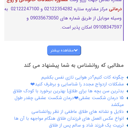
درمانی
مرکز مشاوره ستاره 02122354282 و 02122247100 به
وسیله موبایل از طریق شماره های 09035673050 و
09108347597 امکان پذیر است.
مشاهده بیشتر
مطالبی که روانشناس به شما پیشنهاد می کند
چگونه کات کنیم؟در هوایی تازی نفس بکشیم
مشکلات ازدواج مجدد را شناسایی و برطرف کنید❤️
بدترین سن بچه ها برای طلاق| بهترین برخورد با کودک طلاق
15 درمان شکست عشقی❤️درمان شکست عشقی چقدر طول
میکشد
دلایل و نشانه های طلاق عاطفی از نظر روانشناسی
انواع عکس العمل های فرزندان طلاق هنگام مواجهه با آن ها
تربیت یک فرزند شاد و سالم پس از طلاق