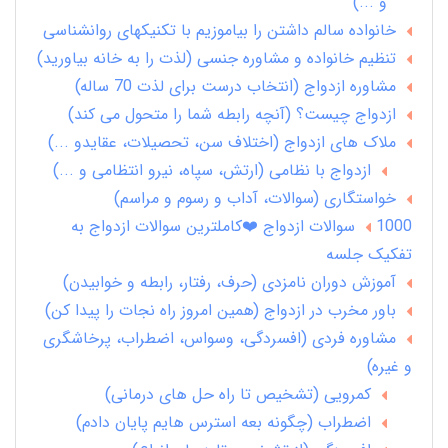
و ...)
خانواده سالم داشتن را بیاموزیم با تکنیکهای روانشناسی
تنظیم خانواده و مشاوره جنسی (لذت را به خانه بیاورید)
مشاوره ازدواج (انتخاب درست برای لذت 70 ساله)
ازدواج چیست؟ (آنچه رابطه شما را متحول می کند)
ملاک های ازدواج (اختلاف سن، تحصیلات، عقایدو ...)
ازدواج با نظامی (ارتش، سپاه، نیرو انتظامی و ...)
خواستگاری (سوالات، آداب و رسوم و مراسم)
1000 سوالات ازدواج ❤️کاملترین سوالات ازدواج به
تفکیک جلسه
آموزش دوران نامزدی (حرف، رفتار، رابطه و خوابیدن)
باور مخرب در ازدواج (همین امروز راه نجات را پیدا کن)
مشاوره فردی (افسردگی، وسواس، اضطراب، پرخاشگری
و غیره)
کمرویی (تشخیص تا راه حل های درمانی)
اضطراب (چگونه بعه استرس هایم پایان دادم)