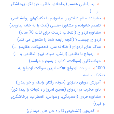
بد رفتاری همسر (بداخلاق، خائن، دروغگو، پرخاشگر
و ...)
خانواده سالم داشتن را بیاموزیم با تکنیکهای روانشناسی
تنظیم خانواده و مشاوره جنسی (لذت را به خانه بیاورید)
مشاوره ازدواج (انتخاب درست برای لذت 70 ساله)
ازدواج چیست؟ (آنچه رابطه شما را متحول می کند)
ملاک های ازدواج (اختلاف سن، تحصیلات، عقایدو ...)
ازدواج با نظامی (ارتش، سپاه، نیرو انتظامی و ...)
خواستگاری (سوالات، آداب و رسوم و مراسم)
1000 سوالات ازدواج ❤️کاملترین سوالات ازدواج به
تفکیک جلسه
آموزش دوران نامزدی (حرف، رفتار، رابطه و خوابیدن)
باور مخرب در ازدواج (همین امروز راه نجات را پیدا کن)
مشاوره فردی (افسردگی، وسواس، اضطراب، پرخاشگری
و غیره)
کمرویی (تشخیص تا راه حل های درمانی)