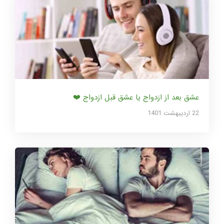
عشق بعد از ازدواج یا عشق قبل ازدواج ❤️
22 ارديبهشت 1401