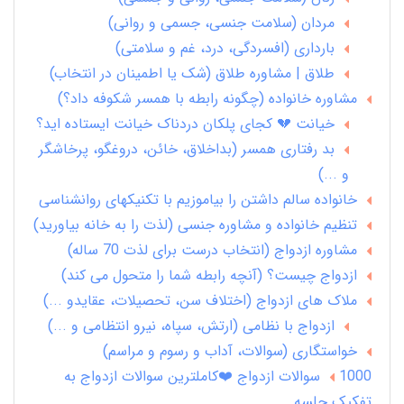
مردان (سلامت جنسی، جسمی و روانی)
بارداری (افسردگی، درد، غم و سلامتی)
طلاق | مشاوره طلاق (شک یا اطمینان در انتخاب)
مشاوره خانواده (چگونه رابطه با همسر شکوفه داد؟)
خیانت 💔 کجای پلکان دردناک خیانت ایستاده اید؟
بد رفتاری همسر (بداخلاق، خائن، دروغگو، پرخاشگر
و ...)
خانواده سالم داشتن را بیاموزیم با تکنیکهای روانشناسی
تنظیم خانواده و مشاوره جنسی (لذت را به خانه بیاورید)
مشاوره ازدواج (انتخاب درست برای لذت 70 ساله)
ازدواج چیست؟ (آنچه رابطه شما را متحول می کند)
ملاک های ازدواج (اختلاف سن، تحصیلات، عقایدو ...)
ازدواج با نظامی (ارتش، سپاه، نیرو انتظامی و ...)
خواستگاری (سوالات، آداب و رسوم و مراسم)
1000 سوالات ازدواج ❤️کاملترین سوالات ازدواج به
تفکیک جلسه