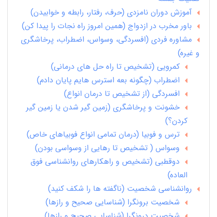
آموزش دوران نامزدی (حرف، رفتار، رابطه و خوابیدن)
باور مخرب در ازدواج (همین امروز راه نجات را پیدا کن)
مشاوره فردی (افسردگی، وسواس، اضطراب، پرخاشگری
و غیره)
کمرویی (تشخیص تا راه حل های درمانی)
اضطراب (چگونه بعه استرس هایم پایان دادم)
افسردگی (از تشخیص تا درمان انواع)
خشونت و پرخاشگری (زمین گیر شدن یا زمین گیر
کردن؟)
ترس و فوبیا (درمان تمامی انواع فوبیاهای خاص)
وسواس ( تشخیص تا رهایی از وسواسی بودن)
دوقطبی (تشخیص و راهکارهای روانشناسی فوق
العاده)
روانشناسی شخصیت (ناگفته ها را شکف کنید)
شخصیت برونگرا (شناسایی صحیح و رازها)
شخصیت درونگرا (شناسایی صحیح و رازها)