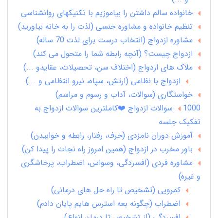
خانواده سالم داشتن را بیاموزیم با تکنیکهای روانشناسی
تنظیم خانواده و مشاوره جنسی (لذت را به خانه بیاورید)
مشاوره ازدواج (انتخاب درست برای لذت 70 ساله)
ازدواج چیست؟ (آنچه رابطه شما را متحول می کند)
ملاک های ازدواج (اختلاف سن، تحصیلات، عقایدو ...)
ازدواج با نظامی (ارتش، سپاه، نیرو انتظامی و ...)
خواستگاری (سوالات، آداب و رسوم و مراسم)
1000 سوالات ازدواج ❤️کاملترین سوالات ازدواج به
تفکیک جلسه
آموزش دوران نامزدی (حرف، رفتار، رابطه و خوابیدن)
باور مخرب در ازدواج (همین امروز راه نجات را پیدا کن)
مشاوره فردی (افسردگی، وسواس، اضطراب، پرخاشگری
و غیره)
کمرویی (تشخیص تا راه حل های درمانی)
اضطراب (چگونه بعه استرس هایم پایان دادم)
افسردگی (از تشخیص تا درمان انواع)