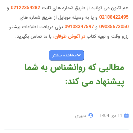
هم اکنون می توانید از طریق شماره های ثابت
02122354282
و
02188422495
و یا به وسیله موبایل از طریق شماره های
09035673050
و
09108347597
برای دریافت اطلاعات بیشتر،
رزرو وقت و تهیه کتاب
در آغوش طوفان
،
با ما تماس بگیرید.
مشاهده بیشتر
مطالبی که روانشناس به شما
پیشنهاد می کند:
11 دی 1404
دبیری