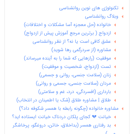
تکنولوژی های نوین روانشناسی
وبلاگ روانشناسی
خانواده (حل معجزه آسا مشکلات و اختلافات)
ازدواج ( برترین مرجع آموزش پیش از ازدواج)
عشق کافی است یا نه؟ از نظر روانشناسی
مشاوره (از سردرگمی رها شوید)
موفقیت (رازهایی که شما را به آینده میرساند)
تست (ازدواج، شخصیت و موفقیت)
زنان (سلامت جنسی، روانی و جسمی)
مردان (سلامت جنسی، جسمی و روانی)
بارداری (افسردگی، درد، غم و سلامتی)
طلاق | مشاوره طلاق (شک یا اطمینان در انتخاب)
مشاوره خانواده (چگونه رابطه با همسر شکوفه داد؟)
خیانت 💔 کجای پلکان دردناک خیانت ایستاده اید؟
بد رفتاری همسر (بداخلاق، خائن، دروغگو، پرخاشگر
و ...)