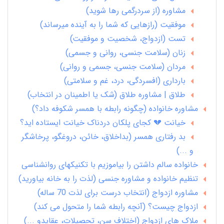
مشاوره (از سردرگمی رها شوید)
موفقیت (رازهایی که شما را به آینده میرساند)
تست (ازدواج، شخصیت و موفقیت)
زنان (سلامت جنسی، روانی و جسمی)
مردان (سلامت جنسی، جسمی و روانی)
بارداری (افسردگی، درد، غم و سلامتی)
طلاق | مشاوره طلاق (شک یا اطمینان در انتخاب)
مشاوره خانواده (چگونه رابطه با همسر شکوفه داد؟)
خیانت 💔 کجای پلکان دردناک خیانت ایستاده اید؟
بد رفتاری همسر (بداخلاق، خائن، دروغگو، پرخاشگر
و ...)
خانواده سالم داشتن را بیاموزیم با تکنیکهای روانشناسی
تنظیم خانواده و مشاوره جنسی (لذت را به خانه بیاورید)
مشاوره ازدواج (انتخاب درست برای لذت 70 ساله)
ازدواج چیست؟ (آنچه رابطه شما را متحول می کند)
ملاک های ازدواج (اختلاف سن، تحصیلات، عقایدو ...)