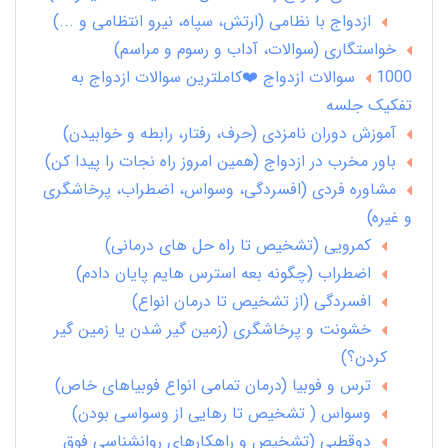
ازدواج با نظامی (ارتش، سپاه، نیرو انتظامی و ...)
خواستگاری (سوالات، آداب و رسوم و مراسم)
1000 سوالات ازدواج ❤️کاملترین سوالات ازدواج به
تفکیک جلسه
آموزش دوران نامزدی (حرف، رفتار، رابطه و خوابیدن)
باور مخرب در ازدواج (همین امروز راه نجات را پیدا کن)
مشاوره فردی (افسردگی، وسواس، اضطراب، پرخاشگری
و غیره)
کمرویی (تشخیص تا راه حل های درمانی)
اضطراب (چگونه بعه استرس هایم پایان دادم)
افسردگی (از تشخیص تا درمان انواع)
خشونت و پرخاشگری (زمین گیر شدن یا زمین گیر
کردن؟)
ترس و فوبیا (درمان تمامی انواع فوبیاهای خاص)
وسواس ( تشخیص تا رهایی از وسواسی بودن)
دوقطبی (تشخیص و راهکارهای روانشناسی فوق