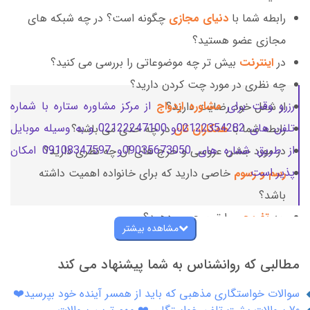
رابطه شما با
دنیای مجازی
چگونه است؟ در چه شبکه های
مجازی عضو هستید؟
در
اینترنت
بیش تر چه موضوعاتی را بررسی می کنید؟
چه نظری در مورد چت کردن دارید؟
رزرو وقت برای
مشاوره ازدواج
از مرکز مشاوره ستاره با شماره
از شغل خود رضایت دارید؟
تلفن های 02122354282و 02122247100 و به وسیله موبایل
رابطه شما با
همکاران تان
در چه حدی می باشد؟
از طریق شماره های 09035673050و 09108347597 امکان
در مورد جشن عروسی و خرج های آن چه نظری دارید؟
پذیر است.
رسم و رسوم
خاصی دارید که برای خانواده اهمیت داشته
باشد؟
چه
تفریحی
را ترجیح می دهید؟
مشاهده بیشتر
در هفته چقدر به انجام این تفریحات می پردازید؟
مطالبی که روانشناس به شما پیشنهاد می کند
سوالات خواستگاری مذهبی که باید از همسر آینده خود بپرسید❤️