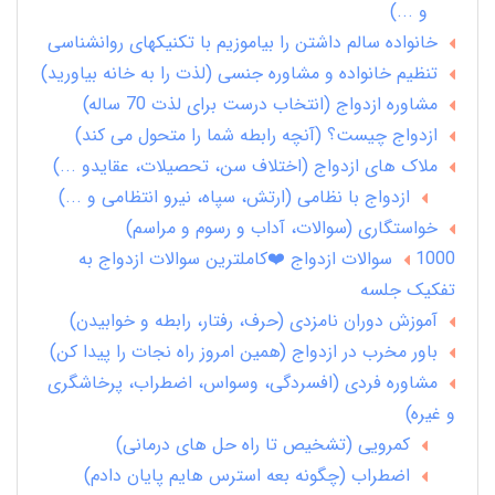
و ...)
خانواده سالم داشتن را بیاموزیم با تکنیکهای روانشناسی
تنظیم خانواده و مشاوره جنسی (لذت را به خانه بیاورید)
مشاوره ازدواج (انتخاب درست برای لذت 70 ساله)
ازدواج چیست؟ (آنچه رابطه شما را متحول می کند)
ملاک های ازدواج (اختلاف سن، تحصیلات، عقایدو ...)
ازدواج با نظامی (ارتش، سپاه، نیرو انتظامی و ...)
خواستگاری (سوالات، آداب و رسوم و مراسم)
1000 سوالات ازدواج ❤️کاملترین سوالات ازدواج به
تفکیک جلسه
آموزش دوران نامزدی (حرف، رفتار، رابطه و خوابیدن)
باور مخرب در ازدواج (همین امروز راه نجات را پیدا کن)
مشاوره فردی (افسردگی، وسواس، اضطراب، پرخاشگری
و غیره)
کمرویی (تشخیص تا راه حل های درمانی)
اضطراب (چگونه بعه استرس هایم پایان دادم)