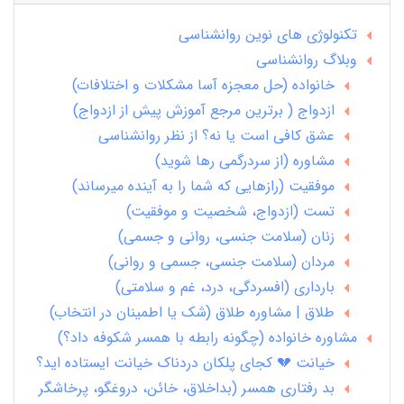
تکنولوژی های نوین روانشناسی
وبلاگ روانشناسی
خانواده (حل معجزه آسا مشکلات و اختلافات)
ازدواج ( برترین مرجع آموزش پیش از ازدواج)
عشق کافی است یا نه؟ از نظر روانشناسی
مشاوره (از سردرگمی رها شوید)
موفقیت (رازهایی که شما را به آینده میرساند)
تست (ازدواج، شخصیت و موفقیت)
زنان (سلامت جنسی، روانی و جسمی)
مردان (سلامت جنسی، جسمی و روانی)
بارداری (افسردگی، درد، غم و سلامتی)
طلاق | مشاوره طلاق (شک یا اطمینان در انتخاب)
مشاوره خانواده (چگونه رابطه با همسر شکوفه داد؟)
خیانت 💔 کجای پلکان دردناک خیانت ایستاده اید؟
بد رفتاری همسر (بداخلاق، خائن، دروغگو، پرخاشگر