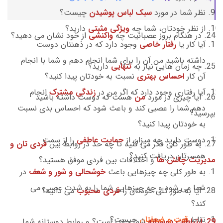
نظر شما در مورد
سبک لباس پوشیدن
چیست؟
از نظر خودتان، شما چه
ویژگی مثبتی
دارید؟
24. در هنگام بروز عصبانیت چه
واکنشی
از خود نشان می دهید؟
آیا کار یا
رفتار خاصی
وجود دارد که در ذهنتان دوست
داشته باشید من آن را برای شما انجام دهم و شما با انجام
25. چه زمان هایی نیاز به
تنهایی
دارید؟
آن کار
احساس بهتری
نسبت به خودتان پیدا کنید؟
آیا رفتاری وجود دارد که اگر من در
زندگی مشترک
انجام
26. آیا چیزی در مورد
من
هست که دوست داشته باشید
دهم شما را عصبی کند و باعث شود که احساس بدی نسبت
بپرسید؟
به خودتان پیدا کنید؟
دوست دارید چه میزان از
حمایت عاطفی
را از سمت
27. به طور کلی فکر می کنید تا چه حد در روابط بین
فردی تان و
همسرتان دریافت کنید؟
مدیریت چالش ها
و اختلافات بین فردی موفق هستید؟
به طور کلی چه چیزهایی باعث
خوشحالی و شور و شعف
در
شما می شود و چه چیزهایی شما را به شدت عصبی می
28. آیا به طور کلی خودتان را
فردی محبوب
می دانید؟
کند؟
نقاط
قوت و ضعفتان
چیست؟
29. ارتباطات دوستانه
شما چقدر است؟ و روابط دوستانه شما