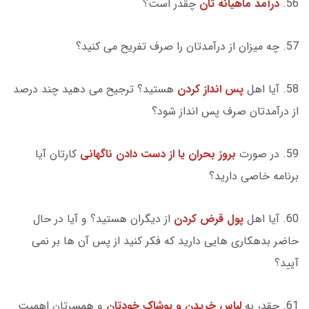
56.
درآمد ماهیانه تان
چقدر است؟
57. چه میزان از درآمدتان را صرف تفریح می کنید؟
58. آیا اهل
پس انداز کردن
هستید؟ ترجیح می دهید چند درصد
از درآمدتان صرف پس انداز شود؟
59. در صورت
بروز بحران یا از دست دادن ناگهانی
کارتان آیا
برنامه خاصی دارید؟
60. آیا اهل
پول قرض کردن
از دیگران هستید؟ و آیا در حال
حاضر بدهکاری هایی دارید که فکر کنید از پس آن ها بر نمی
آیید؟
61. چقدر به
لباس خریدن و پوشاک خودتان
و همسرتان اهمیت