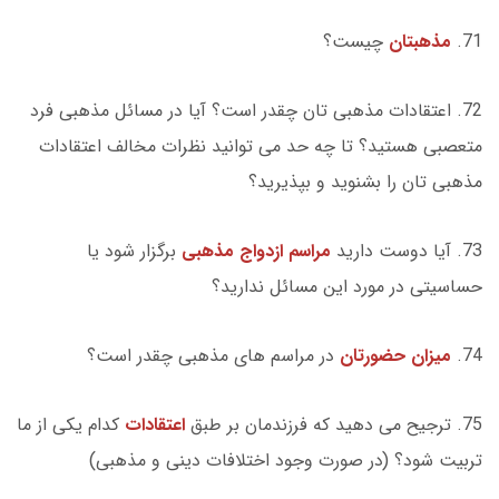
71.
مذهبتان
چیست؟
72. اعتقادات مذهبی تان چقدر است؟ آیا در مسائل مذهبی فرد
متعصبی هستید؟ تا چه حد می توانید نظرات مخالف اعتقادات
مذهبی تان را بشنوید و بپذیرید؟
73. آیا دوست دارید
مراسم ازدواج مذهبی
برگزار شود یا
حساسیتی در مورد این مسائل ندارید؟
74.
میزان حضورتان
در مراسم های مذهبی چقدر است؟
75. ترجیح می دهید که فرزندمان بر طبق
اعتقادات
کدام یکی از ما
تربیت شود؟ (در صورت وجود اختلافات دینی و مذهبی)