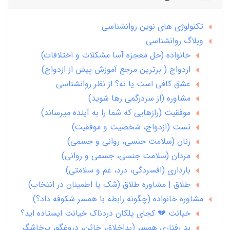
تکنولوژی های نوین روانشناسی
وبلاگ روانشناسی
خانواده (حل معجزه آسا مشکلات و اختلافات)
ازدواج ( برترین مرجع آموزش پیش از ازدواج)
عشق کافی است یا نه؟ از نظر روانشناسی
مشاوره (از سردرگمی رها شوید)
موفقیت (رازهایی که شما را به آینده میرساند)
تست (ازدواج، شخصیت و موفقیت)
زنان (سلامت جنسی، روانی و جسمی)
مردان (سلامت جنسی، جسمی و روانی)
بارداری (افسردگی، درد، غم و سلامتی)
طلاق | مشاوره طلاق (شک یا اطمینان در انتخاب)
مشاوره خانواده (چگونه رابطه با همسر شکوفه داد؟)
خیانت 💔 کجای پلکان دردناک خیانت ایستاده اید؟
بد رفتاری همسر (بداخلاق، خائن، دروغگو، پرخاشگر