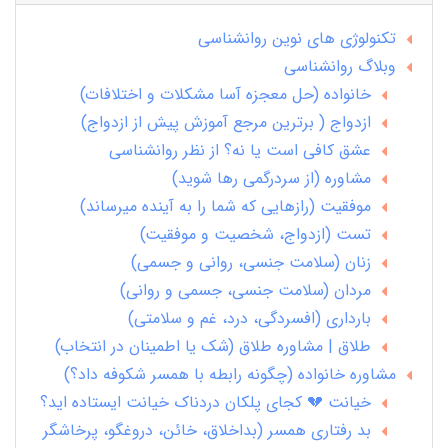
تکنولوژی های نوین روانشناسی
وبلاگ روانشناسی
خانواده (حل معجزه آسا مشکلات و اختلافات)
ازدواج ( برترین مرجع آموزش پیش از ازدواج)
عشق کافی است یا نه؟ از نظر روانشناسی
مشاوره (از سردرگمی رها شوید)
موفقیت (رازهایی که شما را به آینده میرساند)
تست (ازدواج، شخصیت و موفقیت)
زنان (سلامت جنسی، روانی و جسمی)
مردان (سلامت جنسی، جسمی و روانی)
بارداری (افسردگی، درد، غم و سلامتی)
طلاق | مشاوره طلاق (شک یا اطمینان در انتخاب)
مشاوره خانواده (چگونه رابطه با همسر شکوفه داد؟)
خیانت 💔 کجای پلکان دردناک خیانت ایستاده اید؟
بد رفتاری همسر (بداخلاق، خائن، دروغگو، پرخاشگر