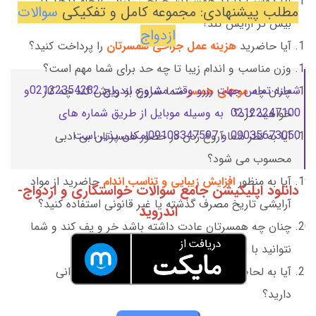
آیا دوست دارید همسرتان جراحی زیبایی انجام بدهد یا
مطلب پیشنهادی: مجموعه کامل و تفکیکی
سوالات
بیش تر آرایش کند؟
ازدواج
آیا حاضرید
هزینه عمل جراحی همسرتان
را پرداخت کنید؟
وزن مناسب و اندام زیبا تا چه حد برای شما مهم است؟
شماره تماس جهت رزرو وقت مشاوره ازدواج 02122354282و
چنان چه
موهای همسر
شما شروع به ریزش کند چه کار
02122247100 به وسیله موبایل از طریق شماره های
خواهید کرد؟
09035673050 و 09108347597امکان پذیر است.
آیا به نظر شما آروغ زدن در حضور همسرتان بی ادبی
محسوب می شود؟
آیا به منظور
افزایش زیبایی و تناسب اندام
حاضرید از مواد
دانلود اپلیکیشن جامع سوالات خواستگاری و ازدواج-
آرایشی تاریخ مصرف گذشته یا غیر قانونی استفاده کنید؟
اندروید
چنان چه همسرتان عادت داشته باشد خر و پف کند و شما
نتوانید با این صدا بخوابید چه کار خواهید کرد؟
آیا به لحاظ فیزیکی و جسمانی محدودیت یا ناتوانی
دارید؟