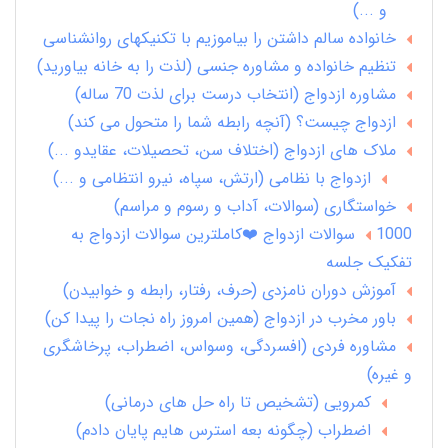
و ...)
خانواده سالم داشتن را بیاموزیم با تکنیکهای روانشناسی
تنظیم خانواده و مشاوره جنسی (لذت را به خانه بیاورید)
مشاوره ازدواج (انتخاب درست برای لذت 70 ساله)
ازدواج چیست؟ (آنچه رابطه شما را متحول می کند)
ملاک های ازدواج (اختلاف سن، تحصیلات، عقایدو ...)
ازدواج با نظامی (ارتش، سپاه، نیرو انتظامی و ...)
خواستگاری (سوالات، آداب و رسوم و مراسم)
1000 سوالات ازدواج ❤️کاملترین سوالات ازدواج به
تفکیک جلسه
آموزش دوران نامزدی (حرف، رفتار، رابطه و خوابیدن)
باور مخرب در ازدواج (همین امروز راه نجات را پیدا کن)
مشاوره فردی (افسردگی، وسواس، اضطراب، پرخاشگری
و غیره)
کمرویی (تشخیص تا راه حل های درمانی)
اضطراب (چگونه بعه استرس هایم پایان دادم)