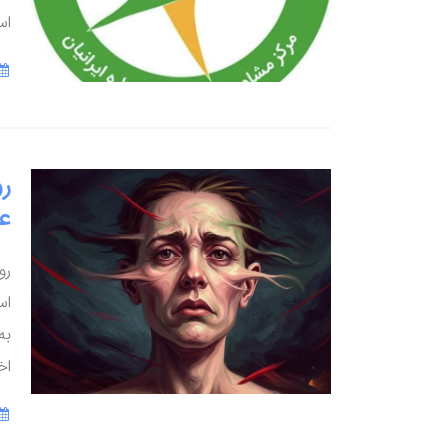
اس
ر
ع
رو
اس
به
اخ