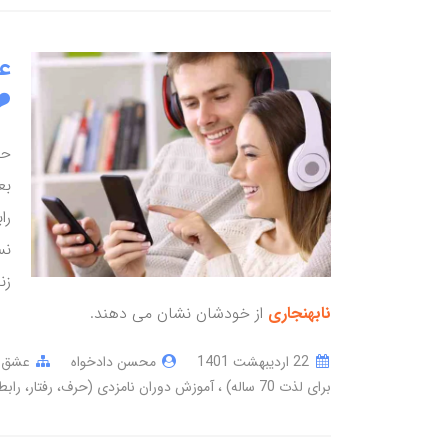
عش
️
حت
بع
را
نس
زن
نابهنجاری
از خودشان نشان می دهند.
22 ارديبهشت 1401
محسن دادخواه
عشق ک
برای لذت 70 ساله)
آموزش دوران نامزدی (حرف، رفتار، رابط