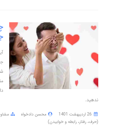
چ
ج
آی
جد
شخ
مت
دا
ندهید.
26 ارديبهشت 1401
محسن دادخواه
مشاوره
(حرف، رفتار، رابطه و خوابیدن)