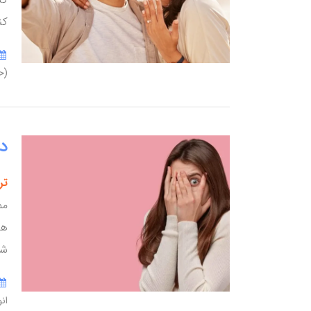
کن
(ح
د
ترس 
مم
هر
شد
ان