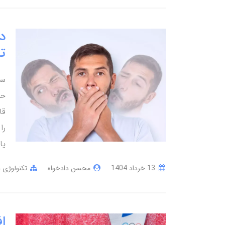
د
ت
حر
قا
را
یا
13 خرداد 1404
محسن دادخواه
تکنولوژی 
ا