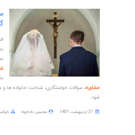
س
ک
قد
بد
نم
شن
ما
مشاوره
، سوالات خواستگاری، شناخت خانواده ها و مو
شود.
21 ارديبهشت 1401
محسن دادخواه
خواست