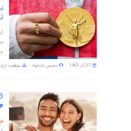
ب
ت
آی
مش
مه
27 آذر 1403
محسن دادخواه
موفقیت (رازه
️
خو
که