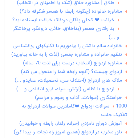
طلاق | مشاوره طلاق (شک یا اطمینان در انتخاب)
مشاوره خانواده (چگونه رابطه با همسر شکوفه داد؟)
خیانت 💔 کجای پلکان دردناک خیانت ایستاده اید؟
بد رفتاری همسر (بداخلاق، خائن، دروغگو، پرخاشگر
و ...)
خانواده سالم داشتن را بیاموزیم با تکنیکهای روانشناسی
تنظیم خانواده و مشاوره جنسی (لذت را به خانه بیاورید)
مشاوره ازدواج (انتخاب درست برای لذت 70 ساله)
ازدواج چیست؟ (آنچه رابطه شما را متحول می کند)
ملاک های ازدواج (اختلاف سن، تحصیلات، عقایدو ...)
ازدواج با نظامی (ارتش، سپاه، نیرو انتظامی و ...)
خواستگاری (سوالات، آداب و رسوم و مراسم)
1000 سوالات ازدواج ❤️کاملترین سوالات ازدواج به
تفکیک جلسه
آموزش دوران نامزدی (حرف، رفتار، رابطه و خوابیدن)
باور مخرب در ازدواج (همین امروز راه نجات را پیدا کن)