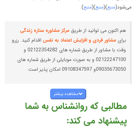
می‌شود(
منبع
)(
منبع
)(
منبع
).
هم اکنون می توانید از طریق
مرکز مشاوره ستاره زندگی
برای
مشاور فردی و افزایش اعتماد به نفس
اقدام کنید. رزرو
وقت با مشاور از طریق شماره های 02122354282 و
02122247100 و به صورت موبایلی از طریق شماره های
09035673050و 09108347597 امکان پذیر است.
مشاهده بیشتر
مطالبی که روانشناس به شما
پیشنهاد می کند: