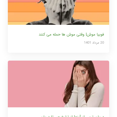
فوبیا موش| وقتی موش ها حمله می کنند
20 مرداد 1401
درمان ترس از آینه| از تشخیص تا درمان