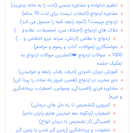
تنظیم خانواده و مشاوره جنسی (لذت را به خانه بیاورید)
مشاوره ازدواج (انتخاب درست برای لذت 70 ساله)
ازدواج چیست؟ (آنچه رابطه شما را متحول می کند)
ملاک های ازدواج (اختلاف سن، تحصیلات، عقایدو ...)
ازدواج با نظامی (ارتش، سپاه، نیرو انتظامی و ...)
خواستگاری (سوالات، آداب و رسوم و مراسم)
1000 سوالات ازدواج ❤️کاملترین سوالات ازدواج به
تفکیک جلسه
آموزش دوران نامزدی (حرف، رفتار، رابطه و خوابیدن)
باور مخرب در ازدواج (همین امروز راه نجات را پیدا کن)
مشاوره فردی (افسردگی، وسواس، اضطراب، پرخاشگری
و غیره)
کمرویی (تشخیص تا راه حل های درمانی)
اضطراب (چگونه بعه استرس هایم پایان دادم)
افسردگی (از تشخیص تا درمان انواع)
خشونت و پرخاشگری (زمین گیر شدن یا زمین گیر