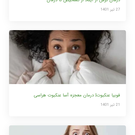
27 تير 1401
فوبیا عنکبوت| درمان معجزه آسا عنکبوت هراسی
21 تير 1401