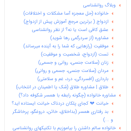
وبلاگ روانشناسی
خانواده (حل معجزه آسا مشکلات و اختلافات)
ازدواج ( برترین مرجع آموزش پیش از ازدواج)
عشق کافی است یا نه؟ از نظر روانشناسی
مشاوره (از سردرگمی رها شوید)
موفقیت (رازهایی که شما را به آینده میرساند)
تست (ازدواج، شخصیت و موفقیت)
زنان (سلامت جنسی، روانی و جسمی)
مردان (سلامت جنسی، جسمی و روانی)
بارداری (افسردگی، درد، غم و سلامتی)
طلاق | مشاوره طلاق (شک یا اطمینان در انتخاب)
مشاوره خانواده (چگونه رابطه با همسر شکوفه داد؟)
خیانت 💔 کجای پلکان دردناک خیانت ایستاده اید؟
بد رفتاری همسر (بداخلاق، خائن، دروغگو، پرخاشگر
و ...)
خانواده سالم داشتن را بیاموزیم با تکنیکهای روانشناسی