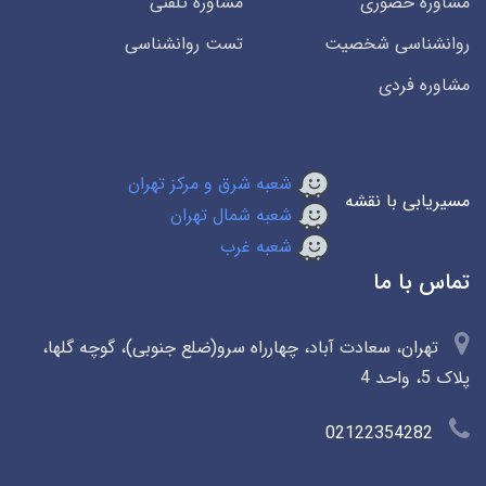
مشاوره حضوری
مشاوره تلفنی
روانشناسی شخصیت
تست روانشناسی
مشاوره فردی
شعبه شرق و مرکز تهران
مسیریابی با نقشه
شعبه شمال تهران
شعبه غرب
تماس با ما
تهران، سعادت آباد، چهارراه سرو(ضلع جنوبی)، گوچه گلها،
پلاک 5، واحد 4
02122354282