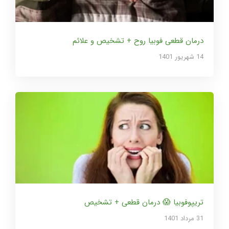
درمان قطعی فوبیا روح + تشخیص و علائم
14 شهریور 1401
تریپوفوبیا 😱 درمان قطعی + تشخیص
31 مرداد 1401