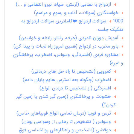
ازدواج با نظامی (ارتش، سپاه، نیرو انتظامی و ...)
خواستگاری (سوالات، آداب و رسوم و مراسم)
1000 سوالات ازدواج ❤️کاملترین سوالات ازدواج به
تفکیک جلسه
آموزش دوران نامزدی (حرف، رفتار، رابطه و خوابیدن)
باور مخرب در ازدواج (همین امروز راه نجات را پیدا کن)
مشاوره فردی (افسردگی، وسواس، اضطراب، پرخاشگری
و غیره)
کمرویی (تشخیص تا راه حل های درمانی)
اضطراب (چگونه بعه استرس هایم پایان دادم)
افسردگی (از تشخیص تا درمان انواع)
خشونت و پرخاشگری (زمین گیر شدن یا زمین گیر
کردن؟)
ترس و فوبیا (درمان تمامی انواع فوبیاهای خاص)
وسواس ( تشخیص تا رهایی از وسواسی بودن)
دوقطبی (تشخیص و راهکارهای روانشناسی فوق