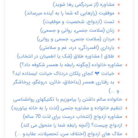
مشاوره (از سردرگمی رها شوید)
موفقیت (رازهایی که شما را به آینده میرساند)
تست (ازدواج، شخصیت و موفقیت)
زنان (سلامت جنسی، روانی و جسمی)
مردان (سلامت جنسی، جسمی و روانی)
بارداری (افسردگی، درد، غم و سلامتی)
طلاق | مشاوره طلاق (شک یا اطمینان در انتخاب)
مشاوره خانواده (چگونه رابطه با همسر شکوفه داد؟)
خیانت 💔 کجای پلکان دردناک خیانت ایستاده اید؟
بد رفتاری همسر (بداخلاق، خائن، دروغگو، پرخاشگر
و ...)
خانواده سالم داشتن را بیاموزیم با تکنیکهای روانشناسی
تنظیم خانواده و مشاوره جنسی (لذت را به خانه بیاورید)
مشاوره ازدواج (انتخاب درست برای لذت 70 ساله)
ازدواج چیست؟ (آنچه رابطه شما را متحول می کند)
ملاک های ازدواج (اختلاف سن، تحصیلات، عقایدو ...)