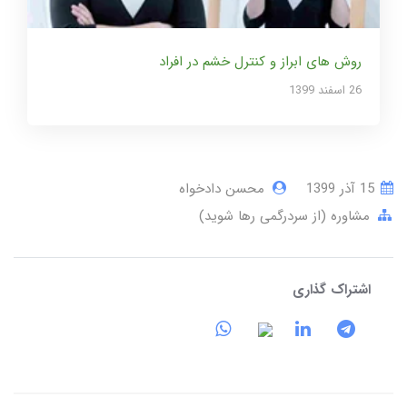
روش های ابراز و کنترل خشم در افراد
26 اسفند 1399
15 آذر 1399
محسن دادخواه
مشاوره (از سردرگمی رها شوید)
اشتراک گذاری