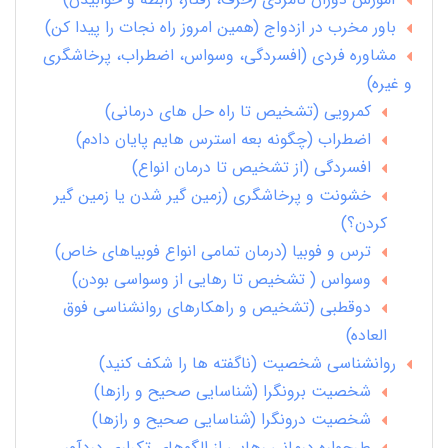
باور مخرب در ازدواج (همین امروز راه نجات را پیدا کن)
مشاوره فردی (افسردگی، وسواس، اضطراب، پرخاشگری
و غیره)
کمرویی (تشخیص تا راه حل های درمانی)
اضطراب (چگونه بعه استرس هایم پایان دادم)
افسردگی (از تشخیص تا درمان انواع)
خشونت و پرخاشگری (زمین گیر شدن یا زمین گیر
کردن؟)
ترس و فوبیا (درمان تمامی انواع فوبیاهای خاص)
وسواس ( تشخیص تا رهایی از وسواسی بودن)
دوقطبی (تشخیص و راهکارهای روانشناسی فوق
العاده)
روانشناسی شخصیت (ناگفته ها را شکف کنید)
شخصیت برونگرا (شناسایی صحیح و رازها)
شخصیت درونگرا (شناسایی صحیح و رازها)
طرحواره درمانی رهایی از الگوهای تکراری دردآور