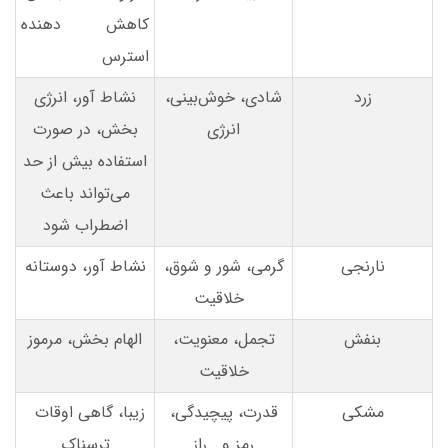
کاهش دهنده
استرس
زرد
شادی، خوش‌بینی،
نشاط آور، انرژی
انرژی
بخش، در صورت
استفاده بیش از حد
می‌تواند باعث
اضطراب شود
نارنجی
گرمی، شور و شوق،
نشاط آور، دوستانه
خلاقیت
بنفش
تجمل، معنویت،
الهام بخش، مرموز
خلاقیت
مشکی
قدرت، پیچیدگی،
زیبا، گاهی اوقات
رمز و راز
ترسناک