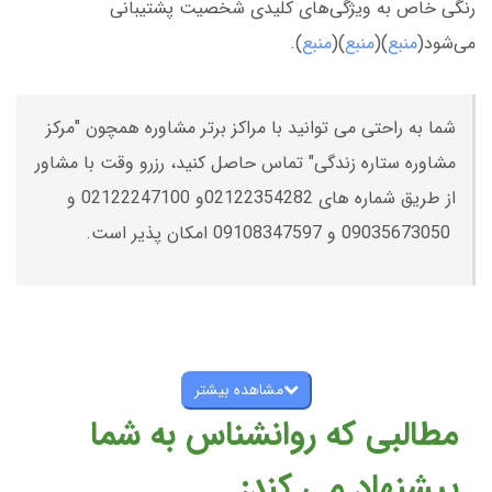
رنگی خاص به ویژگی‌های کلیدی شخصیت پشتیبانی
می‌شود(
منبع
)(
منبع
)(
منبع
).
شما به راحتی می توانید با مراکز برتر مشاوره همچون "مرکز
مشاوره ستاره زندگی" تماس حاصل کنید، رزرو وقت با مشاور
از طریق شماره های 02122354282و 02122247100 و
09035673050 و 09108347597 امکان پذیر است.
مشاهده بیشتر
مطالبی که روانشناس به شما
پیشنهاد می کند: