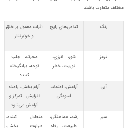
مختلف متفاوت باشند.
رنگ
تداعی‌های رایج
اثرات معمول بر خلق
و خو/رفتار
قرمز
شور، انرژی،
محرک، جلب
فوریت، خطر
توجه، برانگیخته
کننده
آبی
آرامش، اعتماد،
آرام بخش، باعث
آسودگی
افزایش تمرکز و
آرامش می‌شود
سبز
رشد، هماهنگی،
متعادل کننده،
طبیعت، رفاه
طراوت بخش،