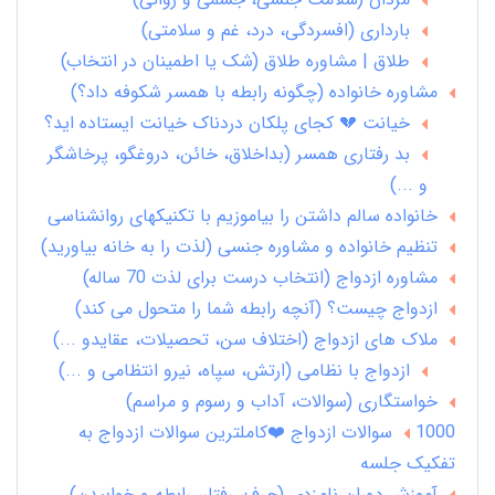
بارداری (افسردگی، درد، غم و سلامتی)
طلاق | مشاوره طلاق (شک یا اطمینان در انتخاب)
مشاوره خانواده (چگونه رابطه با همسر شکوفه داد؟)
خیانت 💔 کجای پلکان دردناک خیانت ایستاده اید؟
بد رفتاری همسر (بداخلاق، خائن، دروغگو، پرخاشگر
و ...)
خانواده سالم داشتن را بیاموزیم با تکنیکهای روانشناسی
تنظیم خانواده و مشاوره جنسی (لذت را به خانه بیاورید)
مشاوره ازدواج (انتخاب درست برای لذت 70 ساله)
ازدواج چیست؟ (آنچه رابطه شما را متحول می کند)
ملاک های ازدواج (اختلاف سن، تحصیلات، عقایدو ...)
ازدواج با نظامی (ارتش، سپاه، نیرو انتظامی و ...)
خواستگاری (سوالات، آداب و رسوم و مراسم)
1000 سوالات ازدواج ❤️کاملترین سوالات ازدواج به
تفکیک جلسه
آموزش دوران نامزدی (حرف، رفتار، رابطه و خوابیدن)