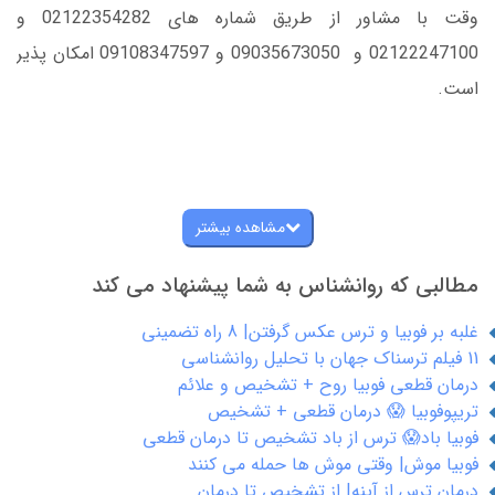
وقت با مشاور از طریق شماره های 02122354282 و
02122247100 و 09035673050 و 09108347597 امکان پذیر
است.
مشاهده بیشتر
مطالبی که روانشناس به شما پیشنهاد می کند
غلبه بر فوبیا و ترس عکس گرفتن| 8 راه تضمینی
11 فیلم ترسناک جهان با تحلیل روانشناسی
درمان قطعی فوبیا روح + تشخیص و علائم
تریپوفوبیا 😱 درمان قطعی + تشخیص
فوبیا باد😱 ترس از باد تشخیص تا درمان قطعی
فوبیا موش| وقتی موش ها حمله می کنند
درمان ترس از آینه| از تشخیص تا درمان