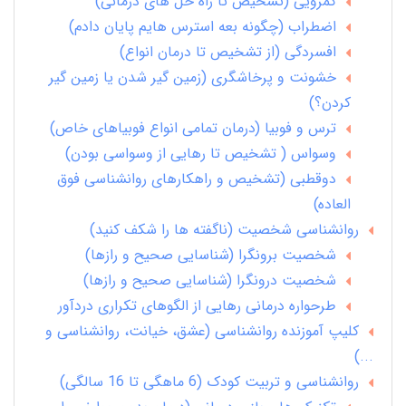
کمرویی (تشخیص تا راه حل های درمانی)
اضطراب (چگونه بعه استرس هایم پایان دادم)
افسردگی (از تشخیص تا درمان انواع)
خشونت و پرخاشگری (زمین گیر شدن یا زمین گیر
کردن؟)
ترس و فوبیا (درمان تمامی انواع فوبیاهای خاص)
وسواس ( تشخیص تا رهایی از وسواسی بودن)
دوقطبی (تشخیص و راهکارهای روانشناسی فوق
العاده)
روانشناسی شخصیت (ناگفته ها را شکف کنید)
شخصیت برونگرا (شناسایی صحیح و رازها)
شخصیت درونگرا (شناسایی صحیح و رازها)
طرحواره درمانی رهایی از الگوهای تکراری دردآور
کلیپ آموزنده روانشناسی (عشق، خیانت، روانشناسی و
...)
روانشناسی و تربیت کودک (6 ماهگی تا 16 سالگی)