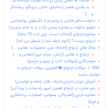
خیانت 💔 کجای پلکان دردناک خیانت ایستاده اید؟
بد رفتاری همسر (بداخلاق، خائن، دروغگو، پرخاشگر
و ...)
خانواده سالم داشتن را بیاموزیم با تکنیکهای روانشناسی
تنظیم خانواده و مشاوره جنسی (لذت را به خانه بیاورید)
مشاوره ازدواج (انتخاب درست برای لذت 70 ساله)
ازدواج چیست؟ (آنچه رابطه شما را متحول می کند)
ملاک های ازدواج (اختلاف سن، تحصیلات، عقایدو ...)
ازدواج با نظامی (ارتش، سپاه، نیرو انتظامی و ...)
خواستگاری (سوالات، آداب و رسوم و مراسم)
1000 سوالات ازدواج ❤️کاملترین سوالات ازدواج به
تفکیک جلسه
آموزش دوران نامزدی (حرف، رفتار، رابطه و خوابیدن)
باور مخرب در ازدواج (همین امروز راه نجات را پیدا کن)
مشاوره فردی (افسردگی، وسواس، اضطراب، پرخاشگری
و غیره)