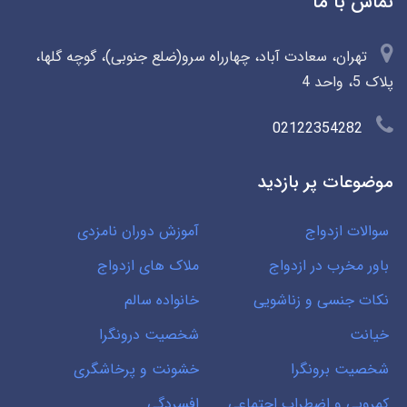
تماس با ما
تهران، سعادت آباد، چهارراه سرو(ضلع جنوبی)، گوچه گلها،
پلاک 5، واحد 4
02122354282
موضوعات پر بازدید
سوالات ازدواج
آموزش دوران نامزدی
باور مخرب در ازدواج
ملاک های ازدواج
نکات جنسی و زناشویی
خانواده سالم
خیانت
شخصیت درونگرا
شخصیت برونگرا
خشونت و پرخاشگری
کمرویی و اضطراب اجتماعی
افسردگی