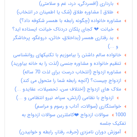
بارداری (افسردگی، درد، غم و سلامتی)
طلاق | مشاوره طلاق (شک یا اطمینان در انتخاب)
مشاوره خانواده (چگونه رابطه با همسر شکوفه داد؟)
خیانت 💔 کجای پلکان دردناک خیانت ایستاده اید؟
بد رفتاری همسر (بداخلاق، خائن، دروغگو، پرخاشگر
و ...)
خانواده سالم داشتن را بیاموزیم با تکنیکهای روانشناسی
تنظیم خانواده و مشاوره جنسی (لذت را به خانه بیاورید)
مشاوره ازدواج (انتخاب درست برای لذت 70 ساله)
ازدواج چیست؟ (آنچه رابطه شما را متحول می کند)
ملاک های ازدواج (اختلاف سن، تحصیلات، عقایدو ...)
ازدواج با نظامی (ارتش، سپاه، نیرو انتظامی و ...)
خواستگاری (سوالات، آداب و رسوم و مراسم)
1000 سوالات ازدواج ❤️کاملترین سوالات ازدواج به
تفکیک جلسه
آموزش دوران نامزدی (حرف، رفتار، رابطه و خوابیدن)