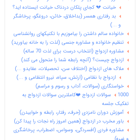
خیانت 💔 کجای پلکان دردناک خیانت ایستاده اید؟
بد رفتاری همسر (بداخلاق، خائن، دروغگو، پرخاشگر
و ...)
خانواده سالم داشتن را بیاموزیم با تکنیکهای روانشناسی
تنظیم خانواده و مشاوره جنسی (لذت را به خانه بیاورید)
مشاوره ازدواج (انتخاب درست برای لذت 70 ساله)
ازدواج چیست؟ (آنچه رابطه شما را متحول می کند)
ملاک های ازدواج (اختلاف سن، تحصیلات، عقایدو ...)
ازدواج با نظامی (ارتش، سپاه، نیرو انتظامی و ...)
خواستگاری (سوالات، آداب و رسوم و مراسم)
1000 سوالات ازدواج ❤️کاملترین سوالات ازدواج به
تفکیک جلسه
آموزش دوران نامزدی (حرف، رفتار، رابطه و خوابیدن)
باور مخرب در ازدواج (همین امروز راه نجات را پیدا کن)
مشاوره فردی (افسردگی، وسواس، اضطراب، پرخاشگری
و غیره)