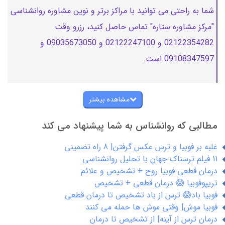
شما به راحتی می توانید با مراکز برتر و نوین مشاوره روانشناسی
"مرکز مشاوره ستاره" تماس حاصل کنید، رزرو وقت
02122354282 و 02122247100 و 09035673050 و
09108347597 است.
مشاهده بیشتر
مطالبی که روانشناس به شما پیشنهاد می کند
غلبه بر فوبیا و ترس عکس گرفتن| 8 راه تضمینی
11 فیلم ترسناک جهان با تحلیل روانشناسی
درمان قطعی فوبیا روح + تشخیص و علائم
تریپوفوبیا 😱 درمان قطعی + تشخیص
فوبیا باد😱 ترس از باد تشخیص تا درمان قطعی
فوبیا موش| وقتی موش ها حمله می کنند
درمان ترس از آینه| از تشخیص تا درمان