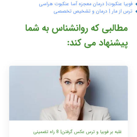
فوبیا عنکبوت| درمان معجزه آسا عنکبوت هراسی
ترس از مار | درمان و تشخیص تخصصی
مطالبی که روانشناس به شما
پیشنهاد می کند:
غلبه بر فوبیا و ترس عکس گرفتن| 8 راه تضمینی