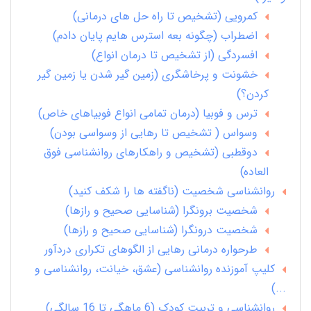
کمرویی (تشخیص تا راه حل های درمانی)
اضطراب (چگونه بعه استرس هایم پایان دادم)
افسردگی (از تشخیص تا درمان انواع)
خشونت و پرخاشگری (زمین گیر شدن یا زمین گیر
کردن؟)
ترس و فوبیا (درمان تمامی انواع فوبیاهای خاص)
وسواس ( تشخیص تا رهایی از وسواسی بودن)
دوقطبی (تشخیص و راهکارهای روانشناسی فوق
العاده)
روانشناسی شخصیت (ناگفته ها را شکف کنید)
شخصیت برونگرا (شناسایی صحیح و رازها)
شخصیت درونگرا (شناسایی صحیح و رازها)
طرحواره درمانی رهایی از الگوهای تکراری دردآور
کلیپ آموزنده روانشناسی (عشق، خیانت، روانشناسی و
...)
روانشناسی و تربیت کودک (6 ماهگی تا 16 سالگی)