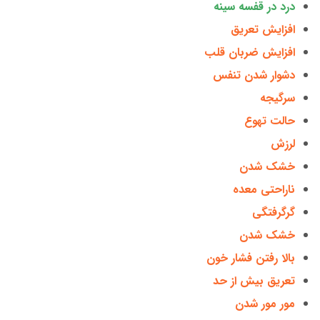
درد در قفسه سینه
افزایش تعریق
افزایش ضربان قلب
دشوار شدن تنفس
سرگیجه
حالت تهوع
لرزش
خشک شدن
ناراحتی معده
گرگرفتگی
خشک شدن
بالا رفتن فشار خون
تعریق بیش از حد
مور مور شدن