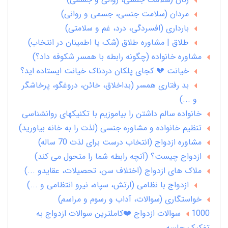
مردان (سلامت جنسی، جسمی و روانی)
بارداری (افسردگی، درد، غم و سلامتی)
طلاق | مشاوره طلاق (شک یا اطمینان در انتخاب)
مشاوره خانواده (چگونه رابطه با همسر شکوفه داد؟)
خیانت 💔 کجای پلکان دردناک خیانت ایستاده اید؟
بد رفتاری همسر (بداخلاق، خائن، دروغگو، پرخاشگر
و ...)
خانواده سالم داشتن را بیاموزیم با تکنیکهای روانشناسی
تنظیم خانواده و مشاوره جنسی (لذت را به خانه بیاورید)
مشاوره ازدواج (انتخاب درست برای لذت 70 ساله)
ازدواج چیست؟ (آنچه رابطه شما را متحول می کند)
ملاک های ازدواج (اختلاف سن، تحصیلات، عقایدو ...)
ازدواج با نظامی (ارتش، سپاه، نیرو انتظامی و ...)
خواستگاری (سوالات، آداب و رسوم و مراسم)
1000 سوالات ازدواج ❤️کاملترین سوالات ازدواج به
تفکیک جلسه