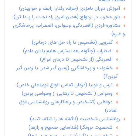
آموزش دوران نامزدی (حرف، رفتار، رابطه و خوابیدن)
باور مخرب در ازدواج (همین امروز راه نجات را پیدا کن)
مشاوره فردی (افسردگی، وسواس، اضطراب، پرخاشگری
و غیره)
کمرویی (تشخیص تا راه حل های درمانی)
اضطراب (چگونه بعه استرس هایم پایان دادم)
افسردگی (از تشخیص تا درمان انواع)
خشونت و پرخاشگری (زمین گیر شدن یا زمین گیر
کردن؟)
ترس و فوبیا (درمان تمامی انواع فوبیاهای خاص)
وسواس ( تشخیص تا رهایی از وسواسی بودن)
دوقطبی (تشخیص و راهکارهای روانشناسی فوق
العاده)
روانشناسی شخصیت (ناگفته ها را شکف کنید)
شخصیت برونگرا (شناسایی صحیح و رازها)
شخصیت درونگرا (شناسایی صحیح و رازها)