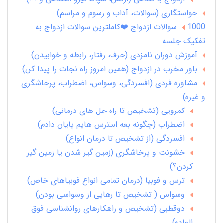
خواستگاری (سوالات، آداب و رسوم و مراسم)
1000 سوالات ازدواج ❤️کاملترین سوالات ازدواج به
تفکیک جلسه
آموزش دوران نامزدی (حرف، رفتار، رابطه و خوابیدن)
باور مخرب در ازدواج (همین امروز راه نجات را پیدا کن)
مشاوره فردی (افسردگی، وسواس، اضطراب، پرخاشگری
و غیره)
کمرویی (تشخیص تا راه حل های درمانی)
اضطراب (چگونه بعه استرس هایم پایان دادم)
افسردگی (از تشخیص تا درمان انواع)
خشونت و پرخاشگری (زمین گیر شدن یا زمین گیر
کردن؟)
ترس و فوبیا (درمان تمامی انواع فوبیاهای خاص)
وسواس ( تشخیص تا رهایی از وسواسی بودن)
دوقطبی (تشخیص و راهکارهای روانشناسی فوق
العاده)