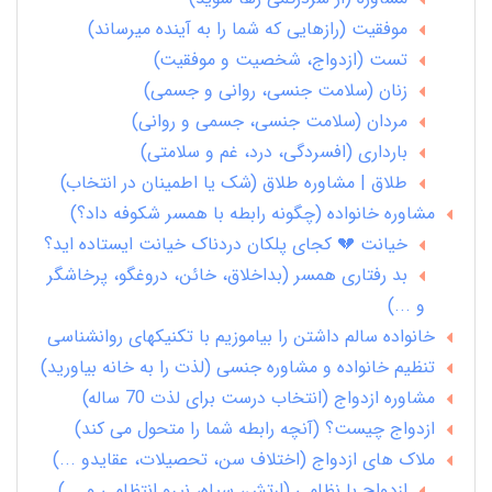
موفقیت (رازهایی که شما را به آینده میرساند)
تست (ازدواج، شخصیت و موفقیت)
زنان (سلامت جنسی، روانی و جسمی)
مردان (سلامت جنسی، جسمی و روانی)
بارداری (افسردگی، درد، غم و سلامتی)
طلاق | مشاوره طلاق (شک یا اطمینان در انتخاب)
مشاوره خانواده (چگونه رابطه با همسر شکوفه داد؟)
خیانت 💔 کجای پلکان دردناک خیانت ایستاده اید؟
بد رفتاری همسر (بداخلاق، خائن، دروغگو، پرخاشگر
و ...)
خانواده سالم داشتن را بیاموزیم با تکنیکهای روانشناسی
تنظیم خانواده و مشاوره جنسی (لذت را به خانه بیاورید)
مشاوره ازدواج (انتخاب درست برای لذت 70 ساله)
ازدواج چیست؟ (آنچه رابطه شما را متحول می کند)
ملاک های ازدواج (اختلاف سن، تحصیلات، عقایدو ...)
ازدواج با نظامی (ارتش، سپاه، نیرو انتظامی و ...)